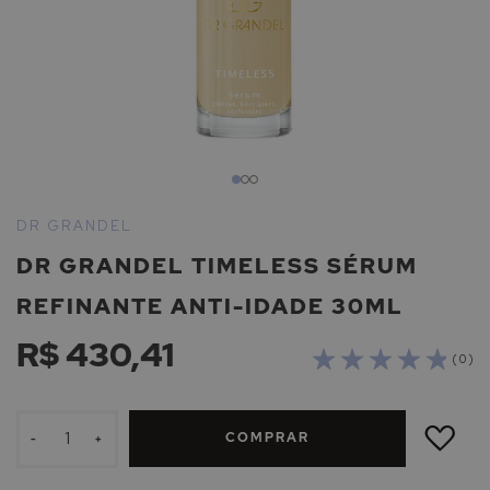
Saltar
para
DR GRANDEL
o
DR GRANDEL TIMELESS SÉRUM
início
da
REFINANTE ANTI-IDADE 30ML
Galeria
de
R$ 430,41
imagens
( 0 )
ADICIONAR
À
COMPRAR
LISTA
-
+
DE
DESEJOS