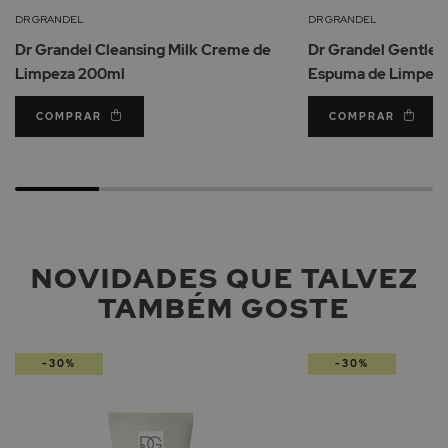
Lista
DR GRANDEL
DR GRANDEL
de
Dr Grandel Cleansing Milk Creme de
Dr Grandel Gentle 
Desejos
Limpeza 200ml
Espuma de Limpez
COMPRAR
COMPRAR
NOVIDADES QUE TALVEZ
TAMBÉM GOSTE
-30%
-30%