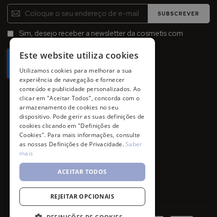
Inscreva-
SUBSCREVER
se
na
Sim, desejo receber a newsletter da cosmetis com
Newsletter:
promoções, campanhas e novidades.
Este website utiliza cookies
Utilizamos cookies para melhorar a sua
experiência de navegação e fornecer
conteúdo e publicidade personalizados. Ao
clicar em "Aceitar Todos", concorda com o
armazenamento de cookies no seu
dispositivo. Pode gerir as suas definições de
cookies clicando em "Definições de
Cookies". Para mais informações, consulte
as nossas Definições de Privacidade.
Saber
mais
ACEITAR TODOS
REJEITAR OPCIONAIS