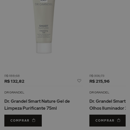
R$ 188,68
R$ 306,73
Adicionar
R$ 132,82
R$ 215,96
à
Lista
DR GRANDEL
DR GRANDEL
de
Dr. Grandel Smart Nature Gel de
Dr. Grandel Smart 
Desejos
Limpeza Purificante 75ml
Olhos Iluminador 2
COMPRAR
COMPRAR