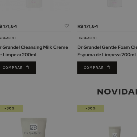
Adicionar
$ 171,64
R$ 171,64
à
Lista
R GRANDEL
DR GRANDEL
de
r Grandel Cleansing Milk Creme
Dr Grandel Gentle Foam Cl
Desejos
e Limpeza 200ml
Espuma de Limpeza 200ml
COMPRAR
COMPRAR
NOVIDA
-30%
-30%