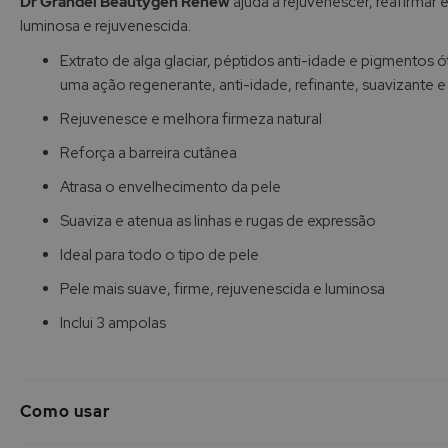
Dr Grandel Beautygen Renew
ajuda a rejuvenescer, reafirmar 
Galeria
luminosa e rejuvenescida.
de
imagens
Extrato de alga glaciar, péptidos anti-idade e pigmentos ó
uma ação regenerante, anti-idade, refinante, suavizante e
Rejuvenesce e melhora firmeza natural
Reforça a barreira cutânea
Atrasa o envelhecimento da pele
Suaviza e atenua as linhas e rugas de expressão
Ideal para todo o tipo de pele
Pele mais suave, firme, rejuvenescida e luminosa
Inclui 3 ampolas
Como usar