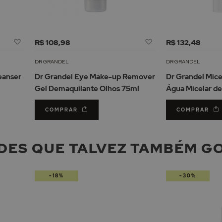
Adicionar
Adicionar
R$ 108,98
R$ 132,48
à
à
Lista
Lista
DR GRANDEL
DR GRANDEL
de
de
eanser
Dr Grandel Eye Make-up Remover
Dr Grandel Mice
Desejos
Desejos
Gel Demaquilante Olhos 75ml
Água Micelar d
COMPRAR
COMPRAR
DES QUE TALVEZ TAMBÉM G
-18%
-30%