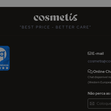
"BEST PRICE - BETTER CARE"
E-mail
cosmetis@cos
Online Ch
Chat disponível nos 
(Western Europe
Não perca as 
Inscreva-
se