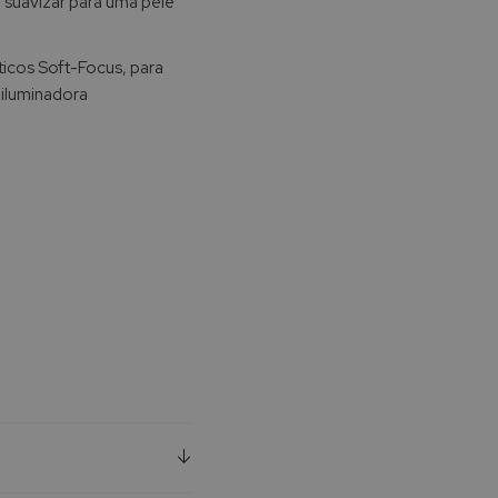
e suavizar para uma pele
ticos Soft-Focus, para
 iluminadora