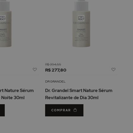
R$ 394,55
Adicionar
Adicion
R$ 277,80
à
à
Lista
Lista
DR GRANDEL
de
de
art Nature Sérum
Dr. Grandel Smart Nature Sérum
Desejos
Desejos
 Noite 30ml
Revitalizante de Dia 30ml
COMPRAR