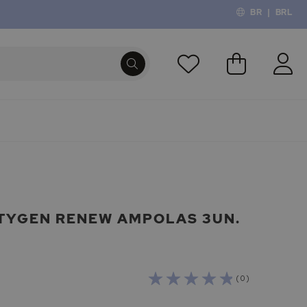
BR
|
BRL
O Meu Carri
PROCURA
TYGEN RENEW AMPOLAS 3UN.
( 0 )