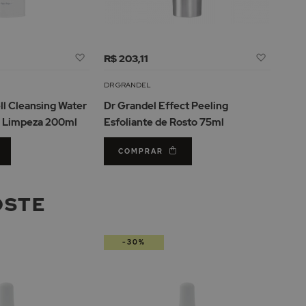
Adicionar
Adicion
R$ 203,11
à
à
Lista
Lista
DR GRANDEL
de
de
ll Cleansing Water
Dr Grandel Effect Peeling
Desejos
Desejos
e Limpeza 200ml
Esfoliante de Rosto 75ml
COMPRAR
OSTE
-30%