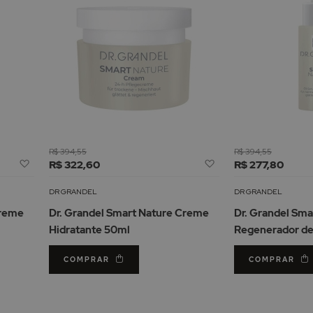
R$ 394,55
R$ 394,55
Adicionar
Adicionar
R$ 322,60
R$ 277,80
à
à
Lista
Lista
DR GRANDEL
DR GRANDEL
de
de
Creme
Dr. Grandel Smart Nature Creme
Dr. Grandel Sm
Desejos
Desejos
Hidratante 50ml
Regenerador de
COMPRAR
COMPRAR