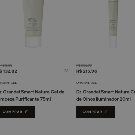
 188,68
R$ 306,73
Adicionar
$ 132,82
R$ 215,96
à
Lista
R GRANDEL
DR GRANDEL
de
r. Grandel Smart Nature Gel de
Dr. Grandel Smart Nature 
Desejos
impeza Purificante 75ml
de Olhos Iluminador 20ml
COMPRAR
COMPRAR