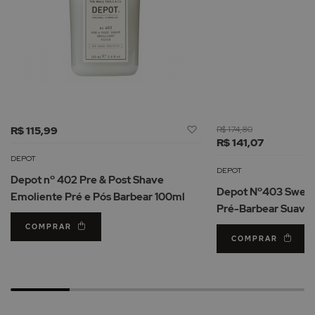
Adicionar
R$ 115,99
R$ 174,80
à
R$ 141,07
Lista
DEPOT
de
DEPOT
Depot nº 402 Pre & Post Shave
Desejos
Depot Nº403 Sweet
Emoliente Pré e Pós Barbear 100ml
Pré-Barbear Suaviz
COMPRAR
COMPRAR