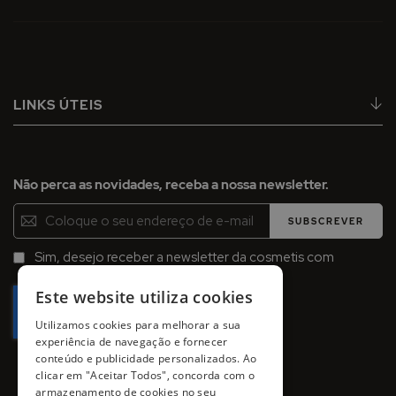
LINKS ÚTEIS
Não perca as novidades, receba a nossa newsletter.
Inscreva-
SUBSCREVER
se
na
Sim, desejo receber a newsletter da cosmetis com
Newsletter:
promoções, campanhas e novidades.
Este website utiliza cookies
Utilizamos cookies para melhorar a sua
experiência de navegação e fornecer
conteúdo e publicidade personalizados. Ao
clicar em "Aceitar Todos", concorda com o
armazenamento de cookies no seu