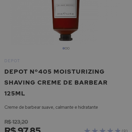
Saltar
para
DEPOT
o
DEPOT Nº405 MOISTURIZING
início
da
SHAVING CREME DE BARBEAR
Galeria
de
125ML
imagens
Creme de barbear suave, calmante e hidratante
R$ 123,20
R$ 97,85
( 0 )