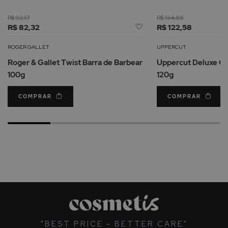
R$ 93,17
R$ 134,88
Adicionar
R$ 82,32
R$ 122,58
à
Lista
ROGER GALLET
UPPERCUT
de
Roger & Gallet Twist Barra de Barbear
Uppercut Deluxe C
Desejos
100g
120g
COMPRAR
COMPRAR
"BEST PRICE - BETTER CARE"