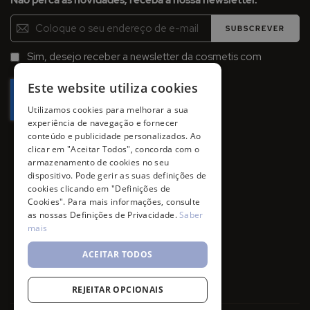
Não perca as novidades, receba a nossa newsletter.
Inscreva-
SUBSCREVER
se
na
Sim, desejo receber a newsletter da cosmetis com
Newsletter:
promoções, campanhas e novidades.
Este website utiliza cookies
Utilizamos cookies para melhorar a sua
experiência de navegação e fornecer
conteúdo e publicidade personalizados. Ao
clicar em "Aceitar Todos", concorda com o
armazenamento de cookies no seu
dispositivo. Pode gerir as suas definições de
cookies clicando em "Definições de
Cookies". Para mais informações, consulte
as nossas Definições de Privacidade.
Saber
mais
ACEITAR TODOS
REJEITAR OPCIONAIS