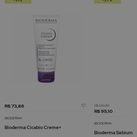
-31%
-27%
Adicionar
R$ 73,86
R$ 130,69
à
R$ 95,10
Lista
BIODERMA
de
BIODERMA
Bioderma Cicabio Creme+
Desejos
Bioderma Sebium Ge