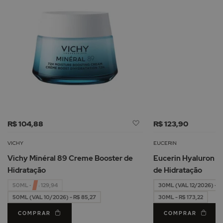
Adicionar
R$ 104,88
R$ 123,90
à
Lista
VICHY
EUCERIN
de
Vichy Minéral 89 Creme Booster de
Eucerin Hyaluron Fi
Desejos
Hidratação
de Hidratação
50ML - R$ 129,94
30ML (VAL 12/2026) - R
50ML (VAL 10/2026) - R$ 85,27
30ML - R$ 173,22
COMPRAR
COMPRAR