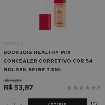
Saltar
para
BOURJOIS
o
BOURJOIS HEALTHY MIX
início
da
CONCEALER CORRETIVO COR 54
Galeria
de
GOLDEN BEIGE 7.8ML
imagens
R$ 73,04
R$ 53,87
( 0 )
ADICIONAR
À
COMPRAR
LISTA
-
+