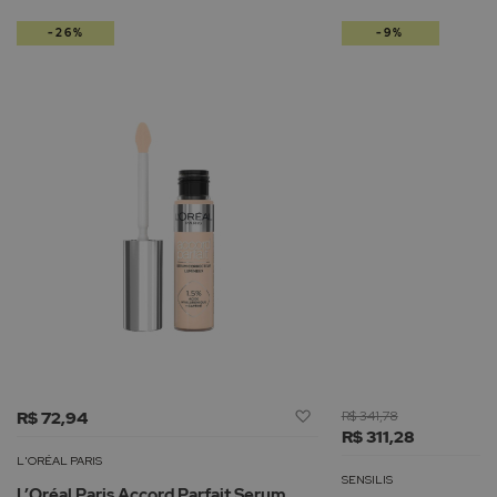
-26%
-9%
Adicionar
R$ 72,94
R$ 341,78
à
R$ 311,28
Lista
L'ORÉAL PARIS
de
SENSILIS
L’Oréal Paris Accord Parfait Serum