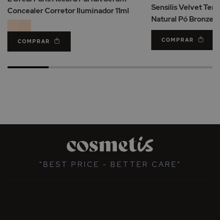
Desejos
Sensilis Velvet Ter
Concealer Corretor Iluminador 11ml
Natural Pó Bronzead
COMPRAR
COMPRAR
"BEST PRICE - BETTER CARE"