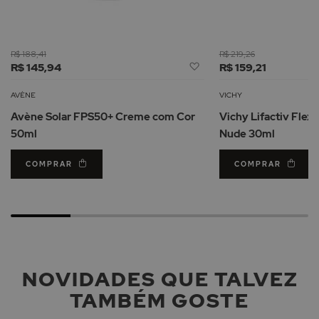
R$ 188,41
R$ 219,26
Adicionar
R$ 145,94
R$ 159,21
à
Lista
AVÈNE
VICHY
de
Avène Solar FPS50+ Creme com Cor
Vichy Lifactiv Flexi
Desejos
50ml
Nude 30ml
COMPRAR
COMPRAR
NOVIDADES QUE TALVEZ
TAMBÉM GOSTE