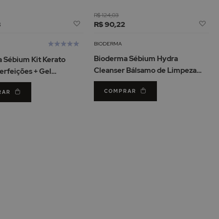
R$ 124,03
Adicionar
Adi
8
R$ 90,22
à
à
Lista
Lis
Avaliação:
BIODERMA
de
de
100%
Bioderma Sébium Hydra
 Sébium Kit Kerato
Desejos
De
Cleanser Bálsamo de Limpeza
erfeições + Gel
200ml
 Actif
COMPRAR
RAR