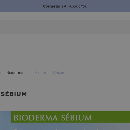
Cosmetis
is All About You
Bioderma
Bioderma Sébium
 SÉBIUM