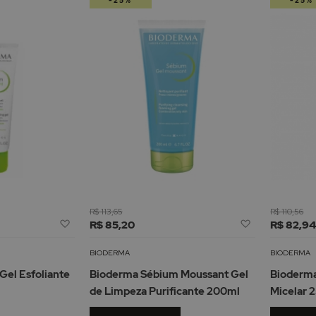
-25%
-25%
R$ 113,65
R$ 110,56
Adicionar
Adicionar
R$ 85,20
R$ 82,9
à
à
Lista
Lista
BIODERMA
BIODERMA
de
de
el Esfoliante
Bioderma Sébium Moussant Gel
Bioderm
Desejos
Desejos
de Limpeza Purificante 200ml
Micelar 