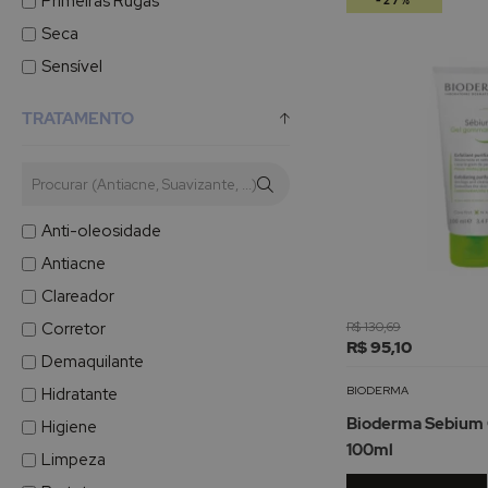
Primeiras Rugas
-27%
Seca
Sensível
TRATAMENTO
Anti-oleosidade
Antiacne
Clareador
Corretor
R$ 130,69
R$ 95,10
Demaquilante
BIODERMA
Hidratante
Bioderma Sebium G
Higiene
100ml
Limpeza