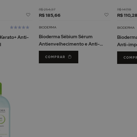
R$ 254,37
R$ 147,18
Adicionar
Adicionar
R$ 185,66
R$ 110,2
à
à
Lista
Lista
Avaliação:
BIODERMA
BIODERMA
de
de
100%
Bioderma Sébium Sérum
Kerato+ Anti-
Bioderma
Desejos
Desejos
Antienvelhecimento e Anti-
l
Anti-imp
Imperfeições 30ml
Moussant
COMPRAR
COMP