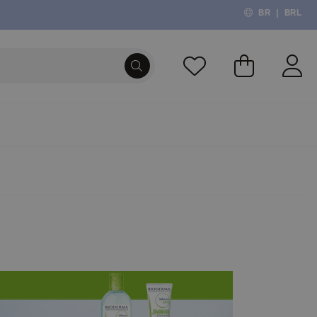
BR
|
BRL
O Meu Carri
PROCURA