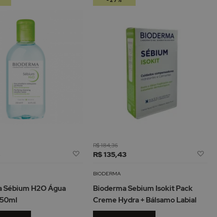
-27%
de
R$ 184,36
Adicionar
Adi
4
R$ 135,43
à
à
Lista
Lis
BIODERMA
de
de
a Sébium H2O Água
Bioderma Sebium Isokit Pack
Desejos
De
250ml
Creme Hydra + Bálsamo Labial