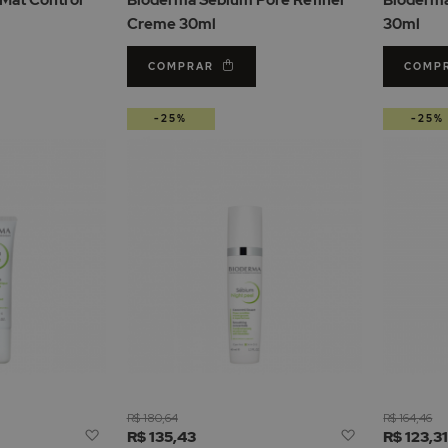
Desejos
Desejos
Creme 30ml
30ml
COMPRAR
COMP
-25%
-25%
R$ 180,64
R$ 164,46
Adicionar
Adicionar
R$ 135,43
R$ 123,3