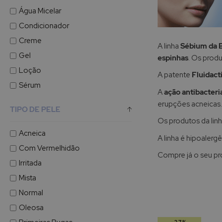
Água Micelar
Condicionador
Creme
A linha
Sébium da 
Gel
espinhas
. Os prod
Loção
A patente
Fluidact
Sérum
A
ação antibacteri
erupções acneicas.
TIPO DE PELE
Os produtos da li
Acneica
A linha é hipoaler
Com Vermelhidão
Compre já o seu pr
Irritada
Mista
Normal
Oleosa