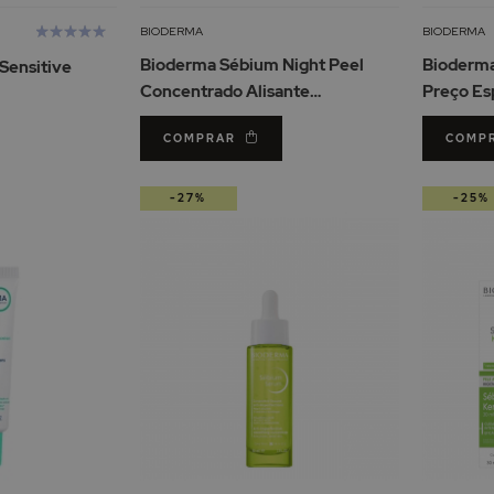
à
à
Lista
Lista
Avaliação:
BIODERMA
BIODERMA
de
de
100%
Bioderma Sébium Night Peel
Bioderma
Sensitive
Desejos
Desejos
Concentrado Alisante
Preço Es
Aperfeiçoador 40ml
COMPRAR
COMP
-27%
-25%