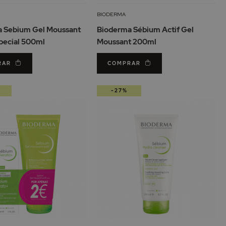
à
à
Lista
Lis
BIODERMA
de
de
 Sebium Gel Moussant
Bioderma Sébium Actif Gel
Desejos
De
pecial 500ml
Moussant 200ml
RAR
COMPRAR
-27%