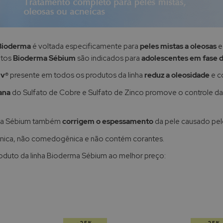
Bioderma
é voltada especificamente para
peles mistas a oleosas
e
utos
Bioderma Sébium
são indicados para
adolescentes em fase d
iv®
presente em todos os produtos da linha
reduz a oleosidade
e c
ana
do Sulfato de Cobre e Sulfato de Zinco promove o controle da
nha Sébium também
corrigem o espessamento
da pele causado pel
gênica, não comedogênica e não contém corantes.
oduto da linha Bioderma Sébium ao melhor preço: