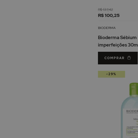
R$ 137,42
R$ 100,25
BIODERMA
Bioderma Sébium 
imperfeições 30m
COMPRAR
-29%