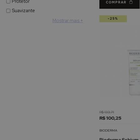
Protetor
COMPRAR
Suavizante
-25%
Mostrar mais
R$ 133,71
R$ 100,25
BIODERMA
Bioderma Sebium 