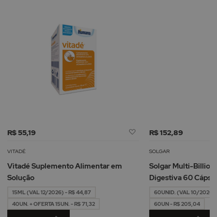
Adicionar
R$ 55,19
R$ 152,89
à
Lista
VITADÉ
SOLGAR
de
Vitadé Suplemento Alimentar em
Solgar Multi-Billio
Desejos
Solução
Digestiva 60 Cápsu
15ML (VAL 12/2026) - R$ 44,87
60UNID. (VAL 10/2026) -
40UN. + OFERTA 15UN. - R$ 71,32
60UN - R$ 205,04