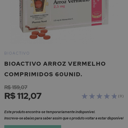
Saltar
para
BIOACTIVO
o
BIOACTIVO ARROZ VERMELHO
início
da
COMPRIMIDOS 60UNID.
Galeria
de
R$ 159,07
imagens
R$ 112,07
( 0 )
Este produto encontra-se temporariamente indisponível.
Inscreva-se abaixo para saber assim que o produto voltar a estar disponível