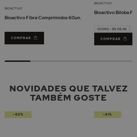
à
BIOACTIVO
Lista
BIOACTIVO
Bioactivo Biloba F
de
Bioactivo Fibra Comprimidos 60un.
Desejos
100MG - R$ 118,46
15
COMPRAR
COMPRAR
NOVIDADES QUE TALVEZ
TAMBÉM GOSTE
-40%
-61%