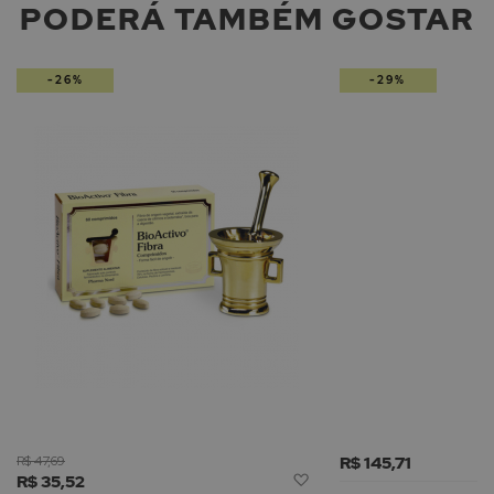
PODERÁ TAMBÉM GOSTAR
-26%
-29%
R$ 47,69
R$ 145,71
Adicionar
R$ 35,52