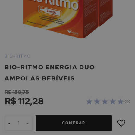
Saltar
para
BIO-RITMO
o
BIO-RITMO ENERGIA DUO
início
da
AMPOLAS BEBÍVEIS
Galeria
de
R$ 150,75
imagens
R$ 112,28
( 0 )
ADICIONAR
À
COMPRAR
LISTA
-
+
DE
DESEJOS