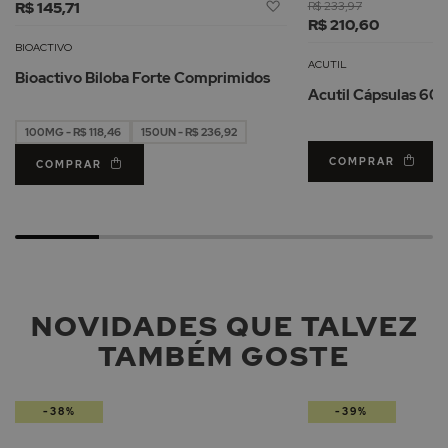
Adicionar
R$ 145,71
R$ 233,97
à
R$ 210,60
Lista
BIOACTIVO
de
ACUTIL
Bioactivo Biloba Forte Comprimidos
Desejos
Acutil Cápsulas 60u
100MG - R$ 118,46
150UN - R$ 236,92
COMPRAR
COMPRAR
NOVIDADES QUE TALVEZ
TAMBÉM GOSTE
-38%
-39%