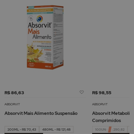
Adicionar
R$ 86,63
R$ 98,55
à
Lista
ABSORVIT
ABSORVIT
de
Absorvit Mais Alimento Suspensão
Absorvit Metabolic 
Desejos
Comprimidos
200ML - R$ 70,43
480ML - R$ 121,48
100UN - R$ 290,82
30