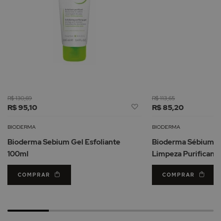
R$ 130,69
R$ 113,65
Adicionar
R$ 95,10
R$ 85,20
à
Lista
BIODERMA
BIODERMA
de
Bioderma Sebium Gel Esfoliante
Bioderma Sébium M
Desejos
100ml
Limpeza Purificant
COMPRAR
COMPRAR