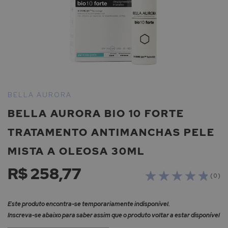
Saltar
para
BELLA AURORA
o
BELLA AURORA BIO 10 FORTE
início
da
TRATAMENTO ANTIMANCHAS PELE
Galeria
de
MISTA A OLEOSA 30ML
imagens
R$ 258,77
( 0 )
Este produto encontra-se temporariamente indisponível.
Inscreva-se abaixo para saber assim que o produto voltar a estar disponível