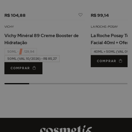
Adicionar
R$ 104,88
R$ 99,14
à
Lista
VICHY
LA ROCHE-POSAY
de
Vichy Minéral 89 Creme Booster de
La Roche Posay Tol
Desejos
Hidratação
Facial 40ml + Oferta Água Micelar
50ml
50ML - R$ 129,94
40ML + 50ML (VAL 09/2
50ML (VAL 10/2026) - R$ 85,27
COMPRAR
COMPRAR