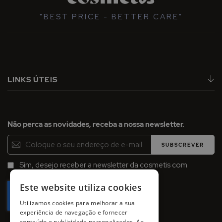
"BEST PRICE - BETTER CARE"
LINKS ÚTEIS
Não perca as novidades, receba a nossa newsletter.
Inscreva-
SUBSCREVER
se
na
Sim, desejo receber a newsletter da cosmetis com
Newsletter:
promoções, campanhas e novidades.
Este website utiliza cookies
Utilizamos cookies para melhorar a sua
experiência de navegação e fornecer
conteúdo e publicidade personalizados. Ao