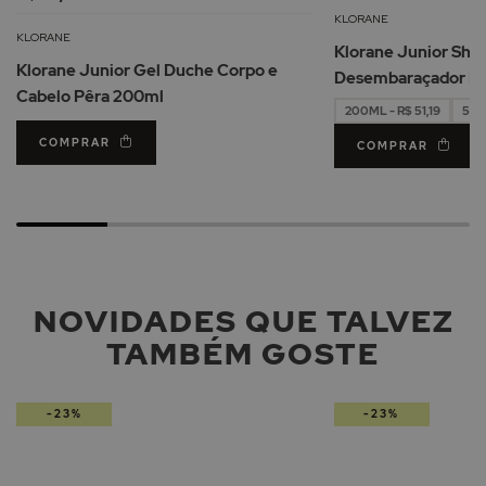
à
KLORANE
Lista
KLORANE
Klorane Junior Sh
de
Klorane Junior Gel Duche Corpo e
Desembaraçador P
Desejos
Cabelo Pêra 200ml
200ML - R$ 51,19
500
COMPRAR
COMPRAR
NOVIDADES QUE TALVEZ
TAMBÉM GOSTE
-23%
-23%