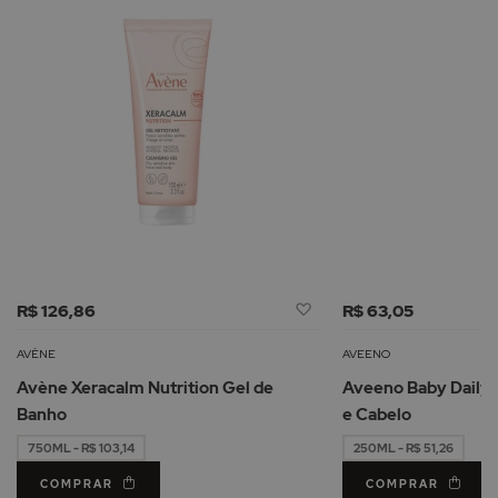
Adicionar
R$ 126,86
R$ 63,05
à
Lista
AVÈNE
AVEENO
de
Avène Xeracalm Nutrition Gel de
Aveeno Baby Daily 
Desejos
Banho
e Cabelo
750ML - R$ 103,14
250ML - R$ 51,26
COMPRAR
COMPRAR