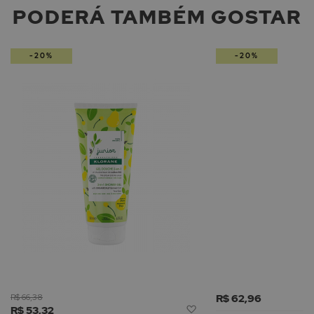
PODERÁ TAMBÉM GOSTAR
-20%
-20%
R$ 66,38
R$ 62,96
Adicionar
R$ 53,32