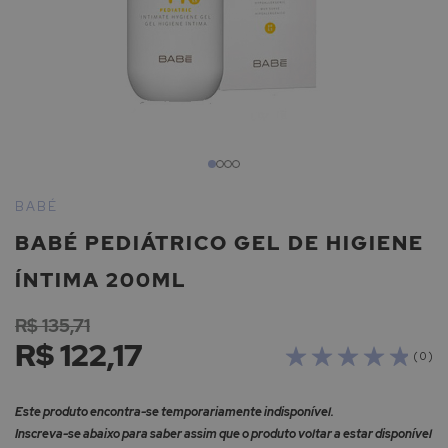
Saltar
para
BABÉ
o
BABÉ PEDIÁTRICO GEL DE HIGIENE
início
da
ÍNTIMA 200ML
Galeria
de
R$ 135,71
imagens
R$ 122,17
( 0 )
Este produto encontra-se temporariamente indisponível.
Inscreva-se abaixo para saber assim que o produto voltar a estar disponível