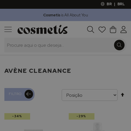
BR
|
BRL
Cosmetis
is All About You
Outlet
Procura
O Meu 
Marcas
Presentes
Minoxicapil
AVÈNE CLEANANCE
Al
FILTRO
pa
-34%
-29%
de