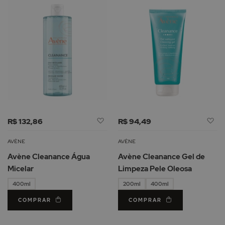
Adicionar
Ad
R$ 132,86
R$ 94,49
à
à
Lista
Li
AVÈNE
AVÈNE
de
d
Avène Cleanance Água
Avène Cleanance Gel de
Desejos
De
Micelar
Limpeza Pele Oleosa
400ml
200ml
400ml
COMPRAR
COMPRAR