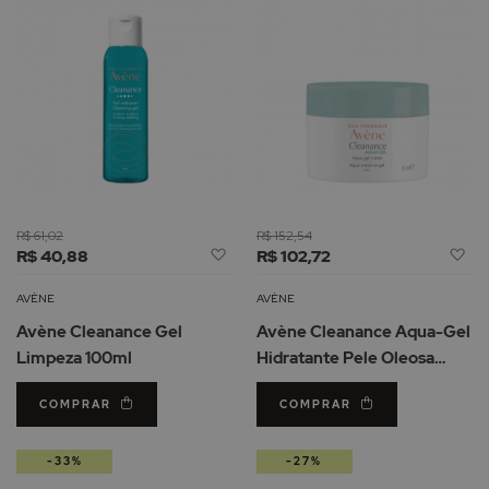
R$ 61,02
R$ 152,54
Adicionar
Ad
R$ 40,88
R$ 102,72
à
à
Lista
Li
AVÈNE
AVÈNE
de
d
Avène Cleanance Gel
Avène Cleanance Aqua-Gel
Desejos
De
Limpeza 100ml
Hidratante Pele Oleosa
50ml
COMPRAR
COMPRAR
-33%
-27%