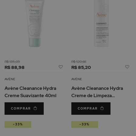
R$ 135,09
R$ 120,66
Adicionar
Ad
R$ 88,98
R$ 85,20
à
à
Lista
Li
AVÈNE
AVÈNE
de
d
Avène Cleanance Hydra
Avène Cleanance Hydra
Desejos
De
Creme Suavizante 40ml
Creme de Limpeza
Calmante 200ml
COMPRAR
COMPRAR
-33%
-33%