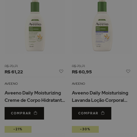
R$ 79,71
R$ 79,71
Adicionar
Ad
R$ 61,22
R$ 60,95
à
à
Lista
Li
AVEENO
AVEENO
de
d
Aveeno Daily Moisturizing
Aveeno Daily Moisturising
Desejos
De
Creme de Corpo Hidratante
Lavanda Loção Corporal
300ml
Hidratante 300ml
COMPRAR
COMPRAR
-21%
-30%