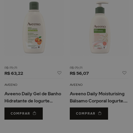
R$ 79,71
R$ 79,71
Adicionar
Ad
R$ 63,22
R$ 56,07
à
à
Lista
Li
AVEENO
AVEENO
de
d
Aveeno Daily Gel de Banho
Aveeno Daily Moisturising
Desejos
De
Hidratante de Iogurte
Bálsamo Corporal Iogurte.
Damasco e Mel 300ml
Damasco e Mel 300ml
COMPRAR
COMPRAR