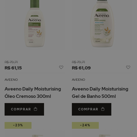
R$ 79,71
R$ 79,71
Adicionar
Ad
R$ 61,15
R$ 61,09
à
à
Lista
Li
AVEENO
AVEENO
de
d
Aveeno Daily Moisturising
Aveeno Daily Moisturising
Desejos
De
Óleo Cremoso 300ml
Gel de Banho 500ml
COMPRAR
COMPRAR
-23%
-24%