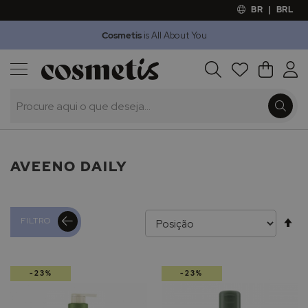
BR
|
BRL
Cosmetis
is All About You
Outlet
Procura
O Meu 
Marcas
Presentes
Minoxicapil
AVEENO DAILY
Al
FILTRO
pa
-23%
-23%
de