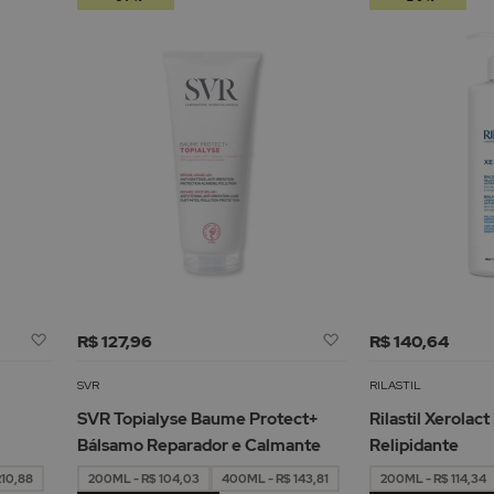
Adicionar
Adicionar
R$ 127,96
R$ 140,64
à
à
Lista
Lista
SVR
RILASTIL
de
de
SVR Topialyse Baume Protect+
Rilastil Xerolac
Desejos
Desejos
Bálsamo Reparador e Calmante
Relipidante
210,88
200ML - R$ 104,03
400ML - R$ 143,81
200ML - R$ 114,34