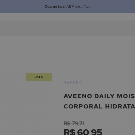
Cosmetis
is All About You
-24%
AVEENO
AVEENO DAILY MOI
CORPORAL HIDRAT
R$ 79,71
R$ 60,95