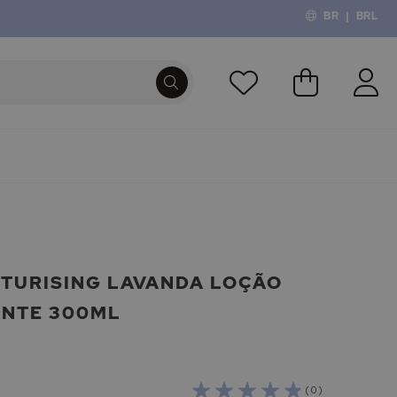
BR
|
BRL
O Meu Carri
PROCURA
STURISING LAVANDA LOÇÃO
ANTE 300ML
( 0 )