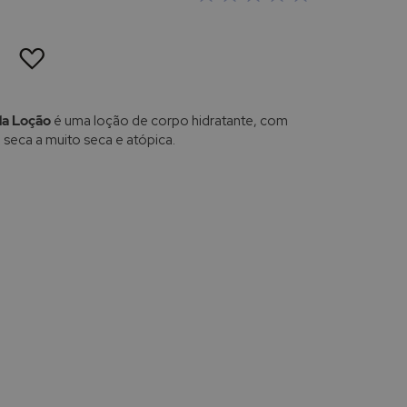
ADICIONAR
À
LISTA
DE
DESEJOS
da Loção
é uma loção de corpo hidratante, com
 seca a muito seca e atópica.