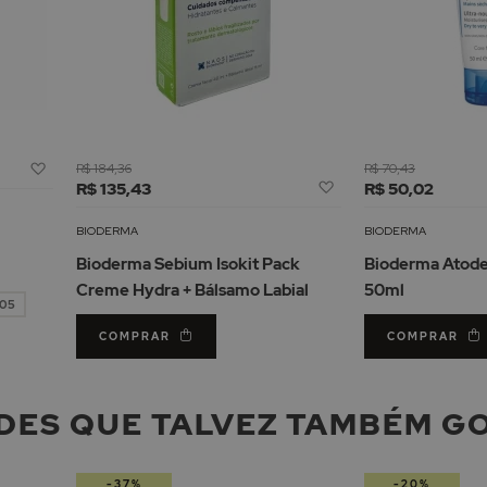
Adicionar
R$ 184,36
R$ 70,43
Adicionar
à
R$ 135,43
R$ 50,02
à
Lista
Lista
de
BIODERMA
BIODERMA
de
Desejos
Bioderma Sebium Isokit Pack
Bioderma Atod
Desejos
Creme Hydra + Bálsamo Labial
50ml
,05
COMPRAR
COMPRAR
DES QUE TALVEZ TAMBÉM G
-37%
-20%