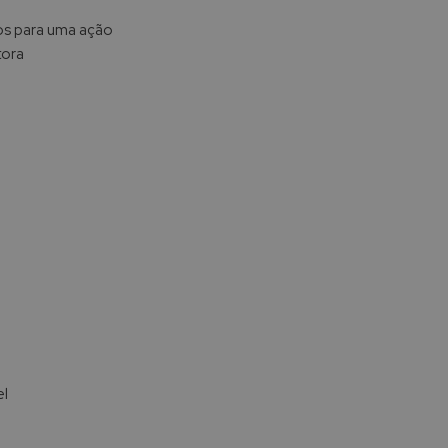
cos para uma ação
tora
el