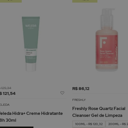
 125,34
R$ 86,12
Adicionar
$ 121,54
à
FRESHLY
Lista
ELEDA
Freshly Rose Quartz Facial
de
eleda Hidra+ Creme Hidratante
Cleanser Gel de Limpeza
Desejos
8h 30ml
100ML - R$ 120,32
200ML - R$ 