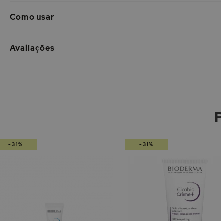
Como usar
Avaliações
-31%
-31%