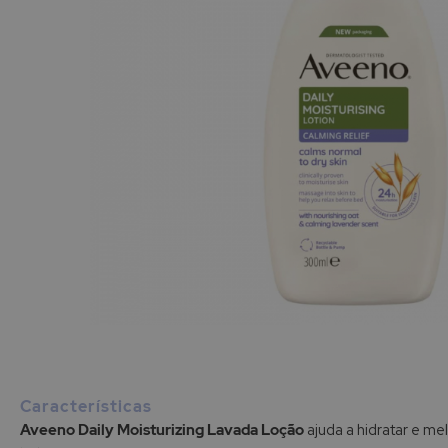
Saltar
para
o
início
Características
da
Aveeno Daily Moisturizing Lavada Loção
ajuda a hidratar e me
Galeria