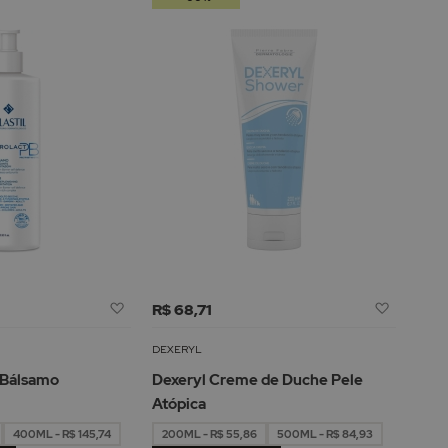
Adicionar
Adicion
R$ 68,71
à
à
Lista
Lista
DEXERYL
de
de
t Bálsamo
Dexeryl Creme de Duche Pele
Desejos
Desejos
Atópica
400ML - R$ 145,74
200ML - R$ 55,86
500ML - R$ 84,93