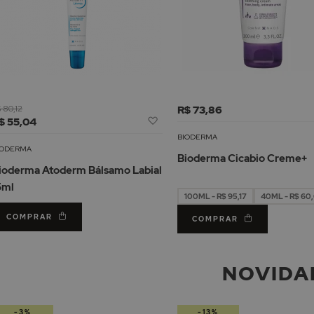
 80,12
R$ 73,86
Adicionar
$ 55,04
à
BIODERMA
Lista
IODERMA
Bioderma Cicabio Creme+
de
ioderma Atoderm Bálsamo Labial
Desejos
5ml
100ML - R$ 95,17
40ML - R$ 60
COMPRAR
COMPRAR
NOVIDA
-3%
-13%