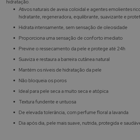
hidratação.
de
Ativos naturais de aveia coloidal e agentes emolientes ri
imagens
hidratante, regeneradora, equilibrante, suavizante e prote
Hidrata intensamente, sem sensação de oleosidade
Proporciona uma sensação de conforto imediato
Previne o ressecamento da pele e protege até 24h
Suaviza e restaura a barreira cutânea natural
Mantém os níveis de hidratação da pele
Não bloqueia os poros
Ideal para pele seca a muito seca e atópica
Textura fundente e untuosa
De elevada tolerância, com perfume floral a lavanda
Dia após dia, pele mais suave, nutrida, protegida e saudáv