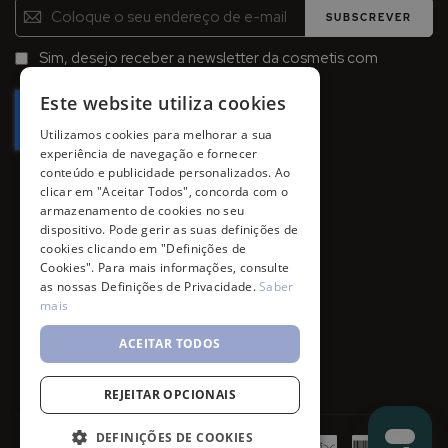
Inscreva-
SUBSCREVER
se
na
Sim, desejo receber a newsletter da cosmetis com
Newsletter:
promoções, campanhas e novidades.
Este website utiliza cookies
Utilizamos cookies para melhorar a sua
experiência de navegação e fornecer
conteúdo e publicidade personalizados. Ao
clicar em "Aceitar Todos", concorda com o
armazenamento de cookies no seu
dispositivo. Pode gerir as suas definições de
cookies clicando em "Definições de
Cookies". Para mais informações, consulte
as nossas Definições de Privacidade.
Saber
mais
ACEITAR TODOS
REJEITAR OPCIONAIS
DEFINIÇÕES DE COOKIES