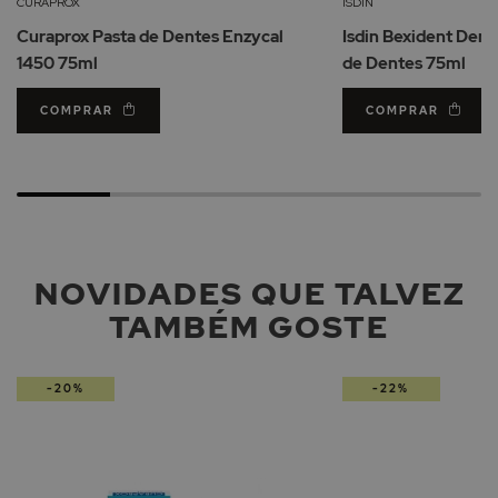
CURAPROX
ISDIN
de
Curaprox Pasta de Dentes Enzycal
Isdin Bexident Dent
Desejos
1450 75ml
de Dentes 75ml
COMPRAR
COMPRAR
NOVIDADES QUE TALVEZ
TAMBÉM GOSTE
-20%
-22%