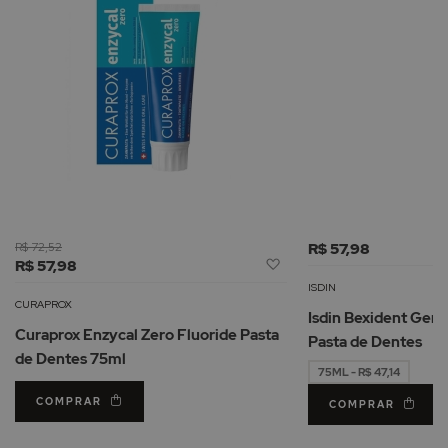
R$ 72,52
R$ 57,98
Adicionar
R$ 57,98
à
ISDIN
Lista
CURAPROX
Isdin Bexident Geng
de
Curaprox Enzycal Zero Fluoride Pasta
Pasta de Dentes
Desejos
de Dentes 75ml
75ML - R$ 47,14
COMPRAR
COMPRAR