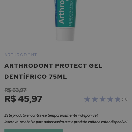
Saltar
para
ARTHRODONT
o
ARTHRODONT PROTECT GEL
início
da
DENTÍFRICO 75ML
Galeria
de
R$ 63,97
imagens
R$ 45,97
( 0 )
Este produto encontra-se temporariamente indisponível.
Inscreva-se abaixo para saber assim que o produto voltar a estar disponível