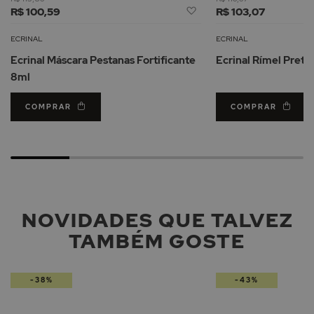
Adicionar
R$ 100,59
R$ 103,07
à
Lista
ECRINAL
ECRINAL
de
Ecrinal Máscara Pestanas Fortificante
Ecrinal Rímel Preto
Desejos
8ml
COMPRAR
COMPRAR
NOVIDADES QUE TALVEZ
TAMBÉM GOSTE
-38%
-43%