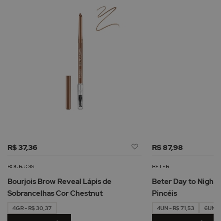
Adicionar
R$ 37,36
R$ 87,98
à
Lista
BOURJOIS
BETER
de
Bourjois Brow Reveal Lápis de
Beter Day to Night C
Desejos
Sobrancelhas Cor Chestnut
Pincéis
4GR - R$ 30,37
4UN - R$ 71,53
6UN - 