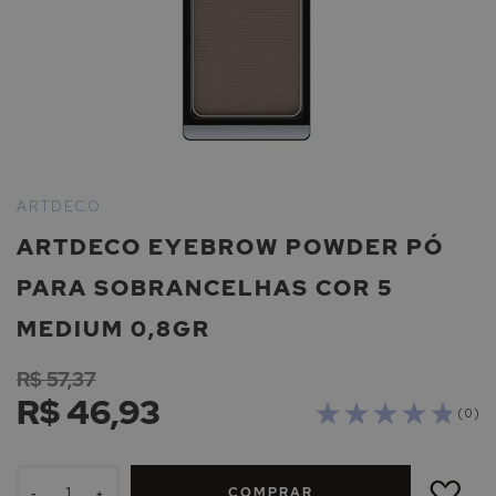
Saltar
para
ARTDECO
o
ARTDECO EYEBROW POWDER PÓ
início
da
PARA SOBRANCELHAS COR 5
Galeria
de
MEDIUM 0,8GR
imagens
R$ 57,37
R$ 46,93
( 0 )
ADICIONAR
À
COMPRAR
LISTA
-
+