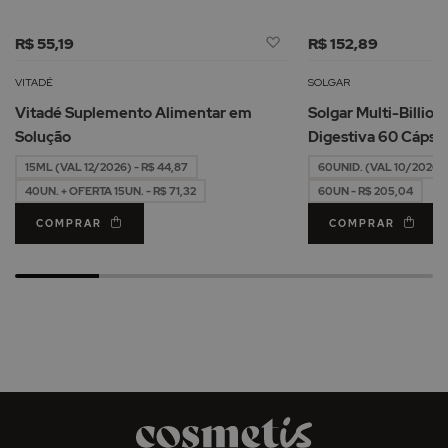
Adicionar
R$ 55,19
R$ 152,89
à
Lista
VITADÉ
SOLGAR
de
Vitadé Suplemento Alimentar em
Solgar Multi-Billio
Desejos
Solução
Digestiva 60 Cápsu
15ML (VAL 12/2026) - R$ 44,87
60UNID. (VAL 10/2026) -
40UN. + OFERTA 15UN. - R$ 71,32
60UN - R$ 205,04
COMPRAR
COMPRAR