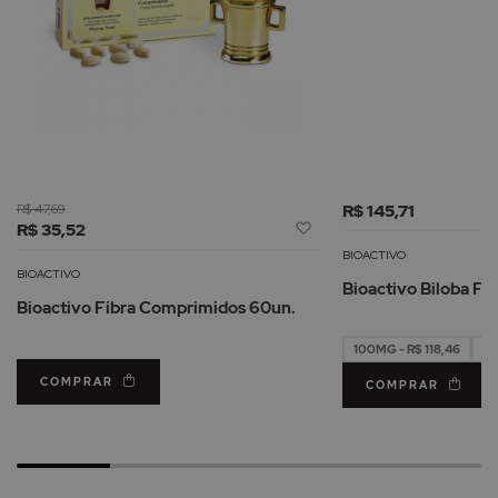
R$ 47,69
R$ 145,71
Adicionar
R$ 35,52
à
BIOACTIVO
Lista
BIOACTIVO
Bioactivo Biloba F
de
Bioactivo Fibra Comprimidos 60un.
Desejos
100MG - R$ 118,46
15
COMPRAR
COMPRAR