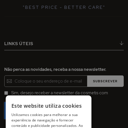
"BEST PRICE - BETTER CARE"
LINKS ÚTEIS
Não perca as novidades, receba a nossa newsletter.
Inscreva-
SUBSCREVER
se
na
Sim, desejo receber a newsletter da cosmetis com
Newsletter:
promoções, campanhas e novidades.
Este website utiliza cookies
Utilizamos cookies para melhorar a sua
experiência de navegação e fornecer
conteúdo e publicidade personalizados. Ao