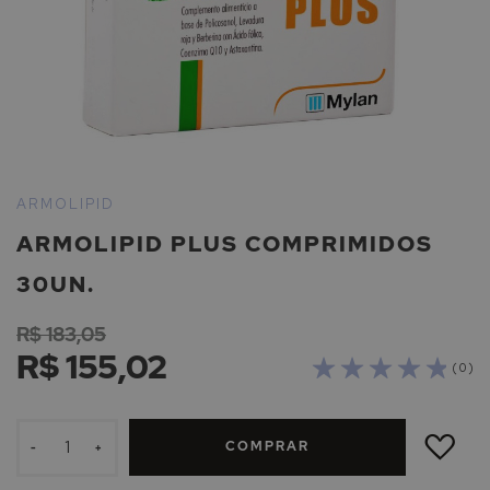
Saltar
para
ARMOLIPID
o
ARMOLIPID PLUS COMPRIMIDOS
início
da
30UN.
Galeria
de
R$ 183,05
imagens
R$ 155,02
( 0 )
ADICIONAR
À
COMPRAR
LISTA
-
+
DE
DESEJOS