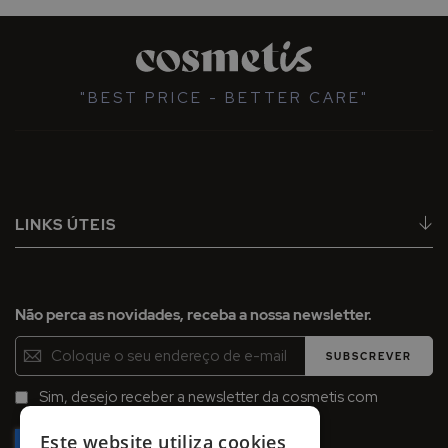
"BEST PRICE - BETTER CARE"
LINKS ÚTEIS
Não perca as novidades, receba a nossa newsletter.
Inscreva-
SUBSCREVER
se
na
Sim, desejo receber a newsletter da cosmetis com
Newsletter:
promoções, campanhas e novidades.
Este website utiliza cookies