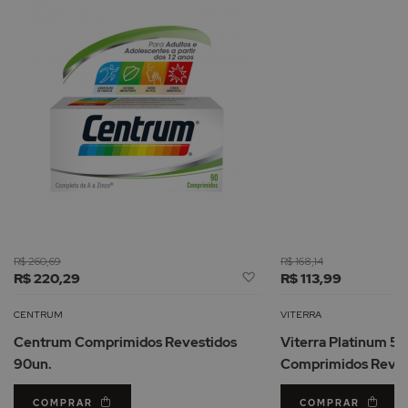
R$ 260,69
R$ 168,14
Adicionar
R$ 220,29
R$ 113,99
à
Lista
CENTRUM
VITERRA
de
Centrum Comprimidos Revestidos
Viterra Platinum 
Desejos
90un.
Comprimidos Reves
COMPRAR
COMPRAR