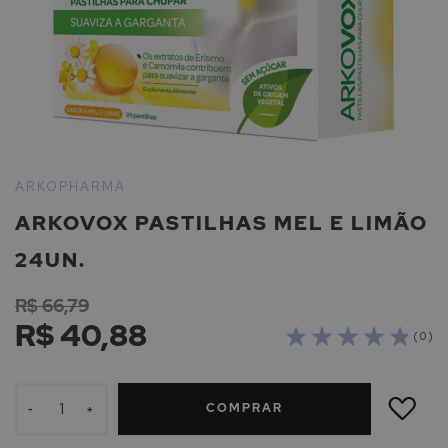
Saltar
para
ARKOPHARMA
o
ARKOVOX PASTILHAS MEL E LIMÃO
início
da
24UN.
Galeria
de
R$ 66,79
imagens
R$ 40,88
( 0 )
ADICIONAR
À
COMPRAR
LISTA
-
+
DE
DESEJOS