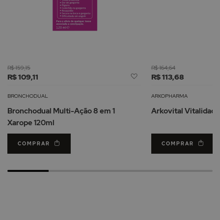
R$ 159,15
R$ 164,64
Adicionar
R$ 109,11
R$ 113,68
à
Lista
BRONCHODUAL
ARKOPHARMA
de
Bronchodual Multi-Ação 8 em 1
Arkovital Vitalidad
Desejos
Xarope 120ml
COMPRAR
COMPRAR