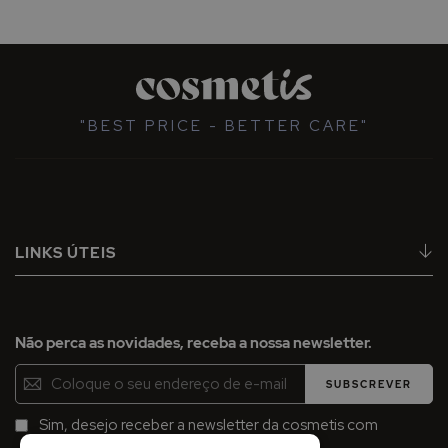
"BEST PRICE - BETTER CARE"
LINKS ÚTEIS
Não perca as novidades, receba a nossa newsletter.
Inscreva-
SUBSCREVER
se
na
Sim, desejo receber a newsletter da cosmetis com
Newsletter:
promoções, campanhas e novidades.