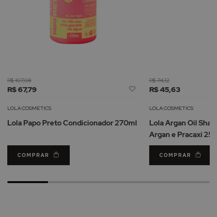
R$ 107,08
R$ 74,12
Adicionar
R$ 67,79
R$ 45,63
à
Lista
LOLA COSMETICS
LOLA COSMETICS
de
Lola Papo Preto Condicionador 270ml
Lola Argan Oil Sha
Desejos
Argan e Pracaxi 25
COMPRAR
COMPRAR