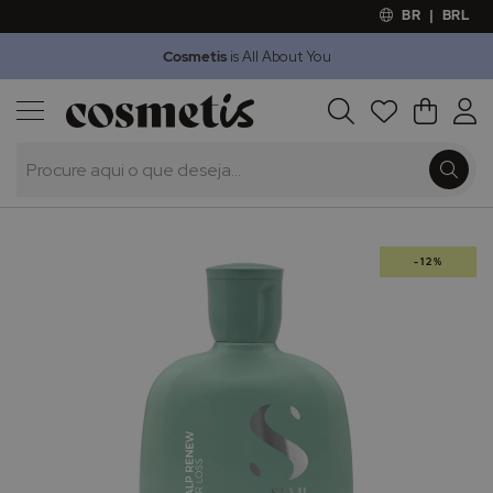
BR
|
BRL
Cosmetis
is All About You
Outlet
Procura
O Meu 
Marcas
Presentes
Minoxicapil
Saltar
-12%
para
o
final
da
Galeria
de
imagens