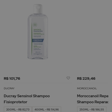
Adicionar
R$ 101,76
R$ 229,46
à
Lista
DUCRAY
MOROCCANOIL
de
Ducray Sensinol Shampoo
Moroccanoil Repair
Desejos
Fisioprotetor
Shampoo Reparado
200ML - R$ 82,73
400ML - R$ 114,96
250ML - R$ 186,55