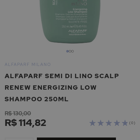
Saltar
para
ALFAPARF MILANO
o
ALFAPARF SEMI DI LINO SCALP
início
da
RENEW ENERGIZING LOW
Galeria
de
SHAMPOO 250ML
imagens
R$ 130,00
R$ 114,82
( 0 )
ADICIONAR