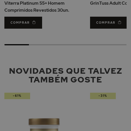
Viterra Platinum 55+ Homem
GrinTuss Adult Com
Desejos
Comprimidos Revestidos 30un.
COMPRAR
COMPRAR
NOVIDADES QUE TALVEZ
TAMBÉM GOSTE
-61%
-31%