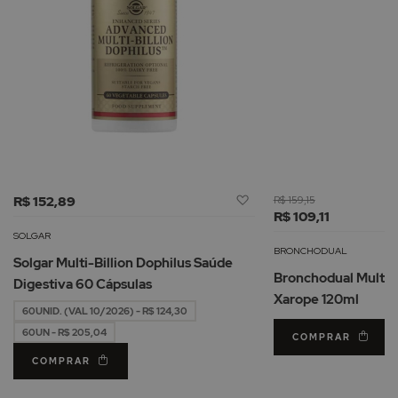
Adicionar
R$ 152,89
R$ 159,15
à
R$ 109,11
Lista
SOLGAR
de
BRONCHODUAL
Solgar Multi-Billion Dophilus Saúde
Desejos
Bronchodual Multi-
Digestiva 60 Cápsulas
Xarope 120ml
60UNID. (VAL 10/2026) - R$ 124,30
60UN - R$ 205,04
COMPRAR
COMPRAR