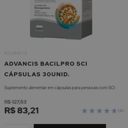
Saltar
para
ADVANCIS
o
ADVANCIS BACILPRO SCI
início
da
CÁPSULAS 30UNID.
Galeria
de
Suplemento alimentar em cápsulas para pessoas com SCI
imagens
R$ 127,53
R$ 83,21
( 0 )
ADICIONAR
À