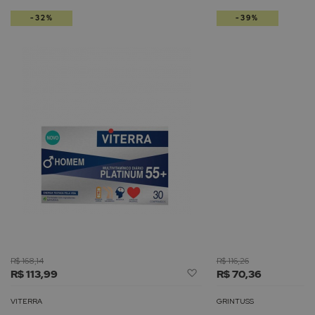
-32%
-39%
R$ 168,14
R$ 116,26
Adicionar
R$ 113,99
R$ 70,36
à
Lista
VITERRA
GRINTUSS
de