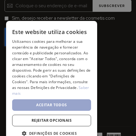
Inscreva-
SUBSCREVER
se
na
Sim, desejo receber a newsletter da cosmetis com
Newsletter:
promoções, campanhas e novidades.
Este website utiliza cookies
Utilizamos cookies para melhorar a sua
experiência de navegação e fornecer
conteúdo e publicidade personalizados. Ao
clicar em "Aceitar Todos", concorda com o
armazenamento de cookies no seu
dispositivo. Pode gerir as suas definições de
cookies clicando em "Definições de
Cookies". Para mais informações, consulte
as nossas Definições de Privacidade.
Saber
mais
ACEITAR TODOS
REJEITAR OPCIONAIS
DEFINIÇÕES DE COOKIES