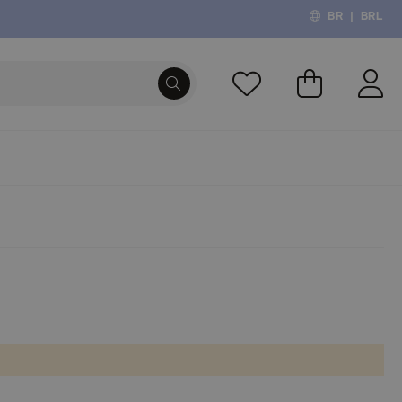
BR
|
BRL
O Meu Carri
PROCURA