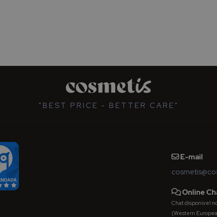
"BEST PRICE - BETTER CARE"
E-mail
cosmetis@cos
Online Ch
Chat disponível nos 
(Western Europe