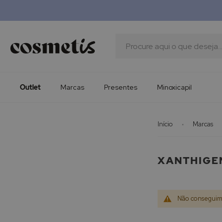
Outlet
Marcas
Presentes
Procura
Minoxicapil
Outlet
Marcas
Presentes
Minoxicapil
Início
Marcas
XANTHIGE
Não conseguimo