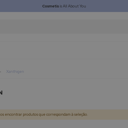
Cosmetis
is All About You
Xanthigen
N
s encontrar produtos que correspondam à seleção.