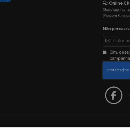
Online Ch
Chat disponível nos 
(Western Europe
Não perca as 
Inscreva-
se
na
Sim, dese
Newsletter:
campanhas