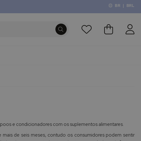
BR
|
BRL
O Meu Carri
PROCURA
poos e condicionadores com os suplementos alimentares
.
e mais de seis meses, contudo os consumidores podem sentir