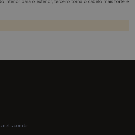
 interior para o exterior, terceiro torna o cabelo mais forte e
metis.com.br