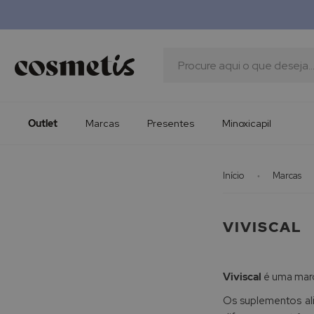
Outlet
Marcas
Presentes
Procura
Minoxicapil
Outlet
Marcas
Presentes
Minoxicapil
Início
Marcas
VIVISCAL
Viviscal
é uma mar
Os suplementos al