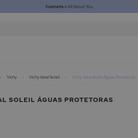
Cosmetis
is All About You
Vichy
Vichy Ideal Soleil
Vichy Ideal Soleil Águas Protetoras
AL SOLEIL ÁGUAS PROTETORAS