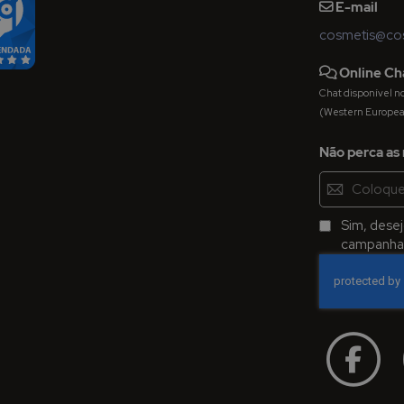
E-mail
cosmetis@cos
Online Ch
Chat disponível nos 
(Western Europe
Não perca as 
Inscreva-
se
na
Sim, dese
Newsletter:
campanhas