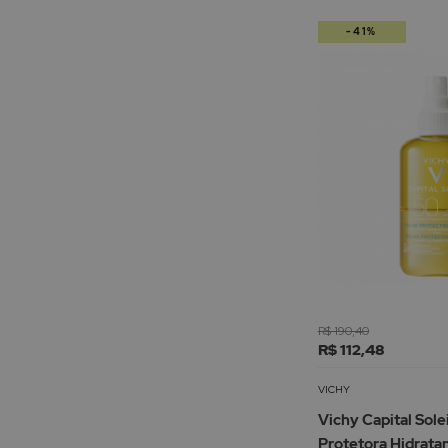
-41%
R$ 190,40
R$ 112,48
VICHY
Vichy Capital Sole
Protetora Hidrata