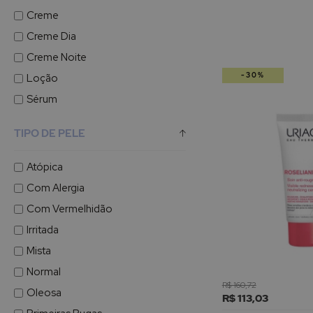
Creme
Creme Dia
Creme Noite
-30%
Loção
Sérum
TIPO DE PELE
Atópica
Com Alergia
Com Vermelhidão
Irritada
Mista
Normal
R$ 160,72
Oleosa
R$ 113,03