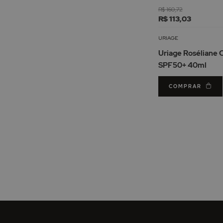
R$ 160,72
R$ 113,03
URIAGE
Uriage Roséliane
SPF50+ 40ml
COMPRAR