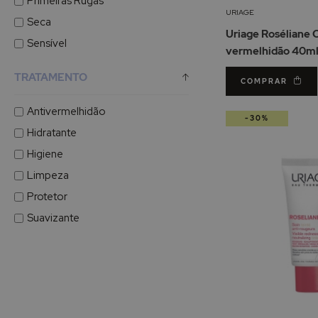
Primeiras Rugas
URIAGE
Seca
Uriage Roséliane 
Sensível
vermelhidão 40m
TRATAMENTO
COMPRAR
Antivermelhidão
-30%
Hidratante
Higiene
Limpeza
Protetor
Suavizante