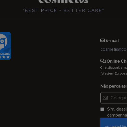
"BEST PRICE - BETTER CARE"
E-mail
cosmetis@cos
Online Ch
Chat disponível nos 
(Western Europe
Não perca as 
Inscreva-
se
na
Sim, dese
Newsletter:
campanhas