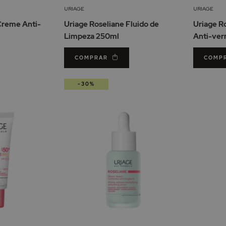
Lista
Lista
URIAGE
URIAGE
de
de
Creme Anti-
Uriage Roseliane Fluido de
Uriage R
Desejos
Desejos
l
Limpeza 250ml
Anti-ver
COMPRAR
COMP
-30%