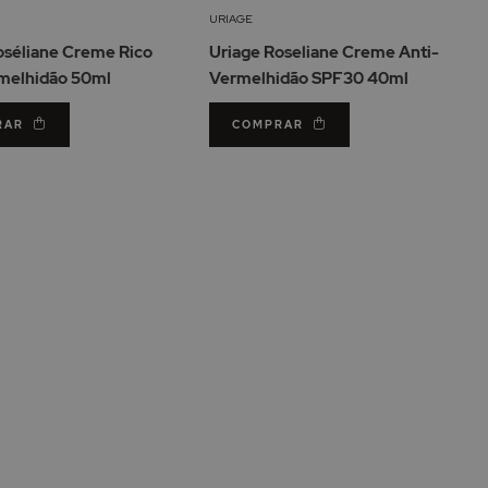
Lista
Lis
URIAGE
de
de
oséliane Creme Rico
Uriage Roseliane Creme Anti-
Desejos
De
melhidão 50ml
Vermelhidão SPF30 40ml
RAR
COMPRAR