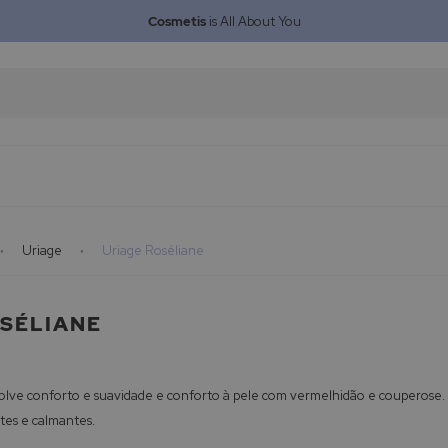
Cosmetis
is All About You
Uriage
Uriage Roséliane
OSÉLIANE
lve conforto e suavidade e conforto à pele com vermelhidão e couperose.
tes e calmantes.