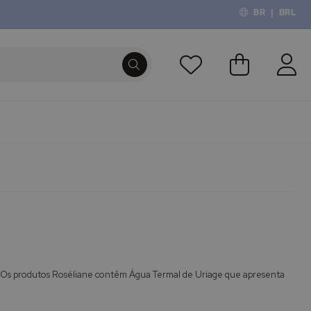
BR
|
BRL
O Meu Carri
PROCURA
 Os produtos Roséliane contêm Água Termal de Uriage que apresenta