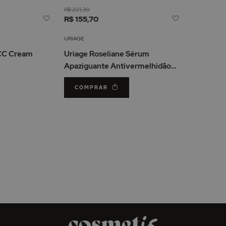
R$ 221,39
Adicionar
Adicionar
R$ 155,70
à
à
Lista
Lista
URIAGE
de
de
 CC Cream
Uriage Roseliane Sérum
Desejos
Desejos
Apaziguante Antivermelhidão
30ml
COMPRAR