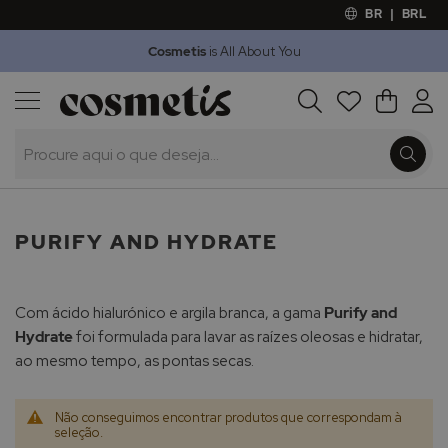
BR
|
BRL
Cosmetis
is All About You
Outlet
Procura
O Meu 
Marcas
Presentes
Minoxicapil
PURIFY AND HYDRATE
Com ácido hialurónico e argila branca, a gama
Purify and
Hydrate
foi formulada para lavar as raízes oleosas e hidratar,
ao mesmo tempo, as pontas secas.
Não conseguimos encontrar produtos que correspondam à
seleção.