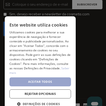
Inscreva-
SUBSCREVER
se
na
Sim, desejo receber a newsletter da cosmetis com
Newsletter:
promoções, campanhas e novidades.
Este website utiliza cookies
Utilizamos cookies para melhorar a sua
experiência de navegação e fornecer
conteúdo e publicidade personalizados. Ao
clicar em "Aceitar Todos", concorda com o
armazenamento de cookies no seu
dispositivo. Pode gerir as suas definições de
cookies clicando em "Definições de
Cookies". Para mais informações, consulte
as nossas Definições de Privacidade.
Saber
mais
ACEITAR TODOS
REJEITAR OPCIONAIS
DEFINIÇÕES DE COOKIES