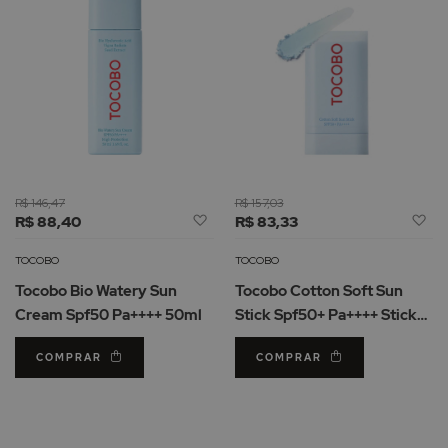
R$ 146,47
R$ 157,03
Adicionar
Ad
R$ 88,40
R$ 83,33
à
à
Lista
Li
TOCOBO
TOCOBO
de
d
Tocobo Bio Watery Sun
Tocobo Cotton Soft Sun
Desejos
De
Cream Spf50 Pa++++ 50ml
Stick Spf50+ Pa++++ Stick
19g
COMPRAR
COMPRAR