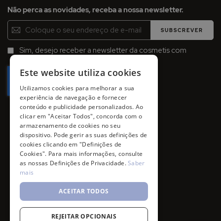
Não perca as novidades, receba a nossa newsletter.
Inscreva-
SUBSCREVER
se
na
Sim, desejo receber a newsletter da cosmetis com
Newsletter:
promoções, campanhas e novidades.
Este website utiliza cookies
Utilizamos cookies para melhorar a sua
experiência de navegação e fornecer
conteúdo e publicidade personalizados. Ao
clicar em "Aceitar Todos", concorda com o
armazenamento de cookies no seu
dispositivo. Pode gerir as suas definições de
cookies clicando em "Definições de
Cookies". Para mais informações, consulte
as nossas Definições de Privacidade.
Saber
mais
ACEITAR TODOS
REJEITAR OPCIONAIS