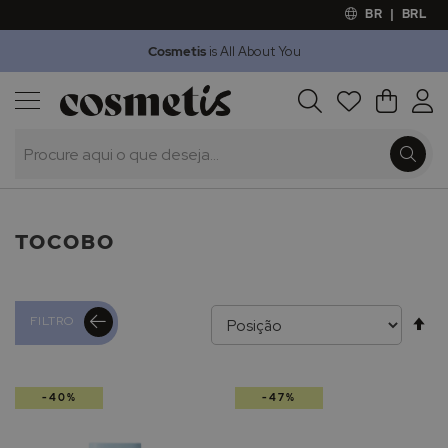
BR
|
BRL
Cosmetis
is All About You
Outlet
Procura
O Meu 
Marcas
Presentes
Minoxicapil
TOCOBO
Al
FILTRO
pa
-40%
-47%
de