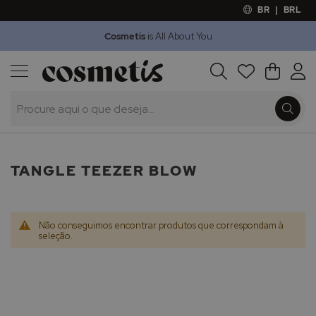
BR
|
BRL
Cosmetis
is All About You
Outlet
Procura
O Meu 
Marcas
Presentes
Minoxicapil
TANGLE TEEZER BLOW
Não conseguimos encontrar produtos que correspondam à
seleção.