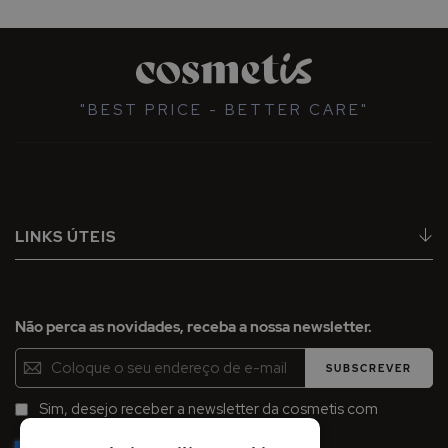
"BEST PRICE - BETTER CARE"
LINKS ÚTEIS
Não perca as novidades, receba a nossa newsletter.
Inscreva-
SUBSCREVER
se
na
Sim, desejo receber a newsletter da cosmetis com
Newsletter:
promoções, campanhas e novidades.