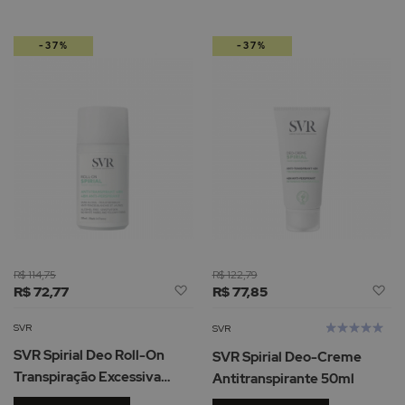
pa
-37%
-37%
de
R$ 114,75
R$ 122,79
Adicionar
Ad
R$ 72,77
R$ 77,85
à
à
Lista
Li
Avaliação:
SVR
SVR
de
d
100%
SVR Spirial Deo Roll-On
SVR Spirial Deo-Creme
Desejos
De
Transpiração Excessiva
Antitranspirante 50ml
50ml