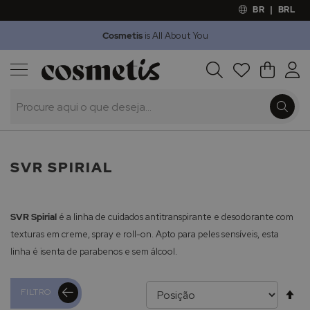
BR
|
BRL
Cosmetis
is All About You
Outlet
Procura
O Meu 
Marcas
Presentes
Minoxicapil
SVR SPIRIAL
SVR Spirial
é a linha de cuidados antitranspirante e desodorante com
texturas em creme, spray e roll-on. Apto para peles sensíveis, esta
linha é isenta de parabenos e sem álcool.
Al
FILTRO