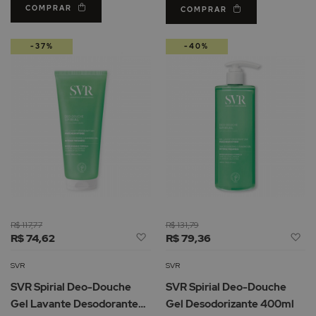
COMPRAR
COMPRAR
-37%
-40%
R$ 117,77
R$ 131,79
Adicionar
Ad
R$ 74,62
R$ 79,36
à
à
Lista
Li
SVR
SVR
de
d
SVR Spirial Deo-Douche
SVR Spirial Deo-Douche
Desejos
De
Gel Lavante Desodorante
Gel Desodorizante 400ml