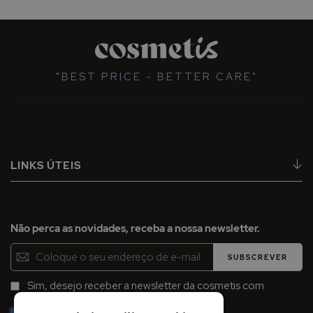
"BEST PRICE - BETTER CARE"
LINKS ÚTEIS
Não perca as novidades, receba a nossa newsletter.
Inscreva-
SUBSCREVER
se
na
Sim, desejo receber a newsletter da cosmetis com
Newsletter:
promoções, campanhas e novidades.