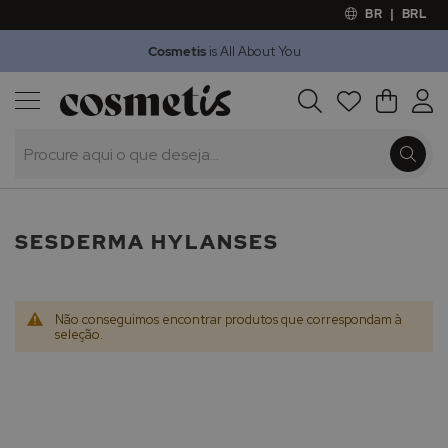
BR
|
BRL
Cosmetis
is All About You
Outlet
Procura
O Meu 
Marcas
Presentes
Minoxicapil
SESDERMA HYLANSES
Não conseguimos encontrar produtos que correspondam à
seleção.