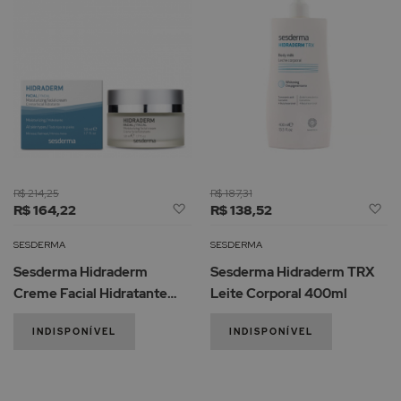
R$ 214,25
R$ 187,31
Adicionar
Ad
R$ 164,22
R$ 138,52
à
à
Lista
Li
SESDERMA
SESDERMA
de
d
Sesderma Hidraderm
Sesderma Hidraderm TRX
Desejos
De
Creme Facial Hidratante
Leite Corporal 400ml
50ml
INDISPONÍVEL
INDISPONÍVEL