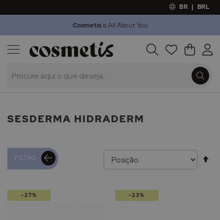
BR
|
BRL
Cosmetis
is All About You
Outlet
Procura
O Meu 
Marcas
Presentes
Minoxicapil
SESDERMA HIDRADERM
Al
FILTRO
pa
-27%
-23%
de