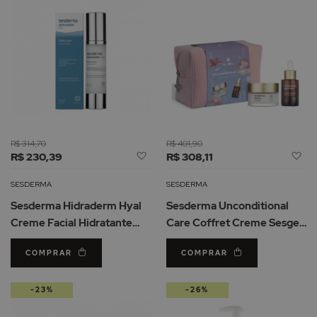
R$ 314,70
R$ 401,90
Adicionar
Ad
R$ 230,39
R$ 308,11
à
à
Lista
Li
SESDERMA
SESDERMA
de
d
Sesderma Hidraderm Hyal
Sesderma Unconditional
Desejos
De
Creme Facial Hidratante
Care Coffret Creme Sesgen
50ml
32 + Sérum Hydraderm
COMPRAR
COMPRAR
-23%
-26%