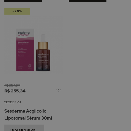
-28%
R$ 354,97
Adicionar
R$ 255,34
à
Lista
SESDERMA
de
Sesderma Acglicolic
Desejos
Liposomal Sérum 30ml
INDISPONÍVEL