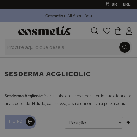
BR
|
BRL
Cosmetis
is All About You
Outlet
Procura
O Meu 
Marcas
Presentes
Minoxicapil
SESDERMA ACGLICOLIC
Sesderma Acglicolic
é uma linha anti-envelhecimento que atenua os
sinais de idade. Hidrata, dá firmeza, alisa e uniformiza a pele madura.
Al
FILTRO
pa