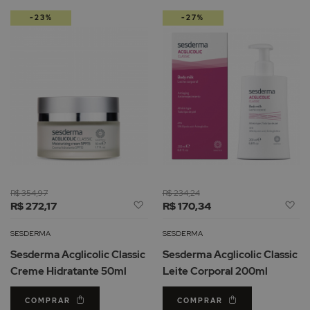
-23%
-27%
de
R$ 354,97
R$ 234,24
Adicionar
Ad
R$ 272,17
R$ 170,34
à
à
Lista
Li
SESDERMA
SESDERMA
de
d
Sesderma Acglicolic Classic
Sesderma Acglicolic Classic
Desejos
De
Creme Hidratante 50ml
Leite Corporal 200ml
COMPRAR
COMPRAR