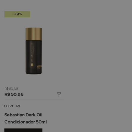
pa
-20%
de
R$ 63,38
Adicionar
R$ 50,96
à
Lista
SEBASTIAN
de
Sebastian Dark Oil
Desejos
Condicionador 50ml