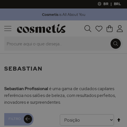
BR
|
BRL
Cosmetis
is All About You
Outlet
Procura
O Meu 
Marcas
Presentes
Minoxicapil
SEBASTIAN
Sebastian Profissional
é uma gama de cuidados capilares
referência nos salões de beleza, com resultados perfeitos,
inovadores e surpreendentes.
Al
FILTRO