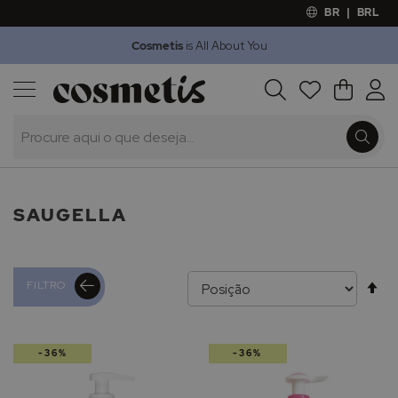
BR
|
BRL
Cosmetis
is All About You
Outlet
Procura
O Meu 
Marcas
Presentes
Minoxicapil
SAUGELLA
Al
FILTRO
pa
-36%
-36%
de