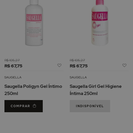
R$ 105,27
R$ 105,27
Adicionar
Ad
R$ 67,75
R$ 67,75
à
à
Lista
Li
SAUGELLA
SAUGELLA
de
d
Saugella Poligyn Gel Íntimo
Saugella Girl Gel Higiene
Desejos
De
250ml
Íntima 250ml
COMPRAR
INDISPONÍVEL