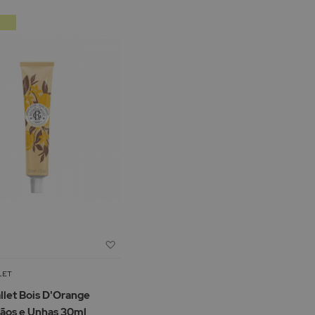
de
Adicionar
à
Lista
LET
de
llet Bois D'Orange
Desejos
ãos e Unhas 30ml