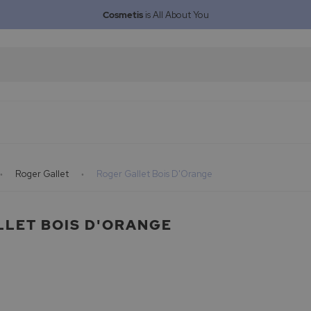
Cosmetis
is All About You
Roger Gallet
Roger Gallet Bois D'Orange
LLET BOIS D'ORANGE