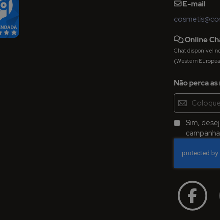
E-mail
cosmetis@cos
Online Ch
Chat disponível nos 
(Western Europe
Não perca as 
Inscreva-
se
na
Sim, dese
Newsletter:
campanhas