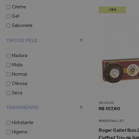
Creme
-18%
Gel
Sabonete
TIPO DE PELE
Madura
Mista
Normal
Oleosa
Seca
R$ 130,69
TRATAMENTO
R$ 107,60
ROGER GALLET
Hidratante
Roger Gallet Bois
Higiene
Coffret Trio de S