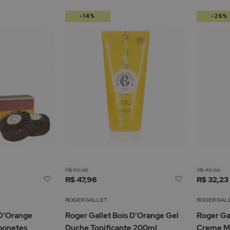
-14%
-26%
R$ 55,66
R$ 43,56
Adicionar
Adicionar
R$ 47,96
R$ 32,23
à
à
Lista
Lista
ROGER GALLET
ROGER GAL
de
de
 D'Orange
Roger Gallet Bois D'Orange Gel
Roger Ga
Desejos
Desejos
abonetes
Duche Tonificante 200ml
Creme M