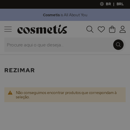
BR
|
BRL
Cosmetis
is All About You
Outlet
Procura
O Meu 
Marcas
Presentes
Minoxicapil
REZIMAR
Não conseguimos encontrar produtos que correspondam à
seleção.