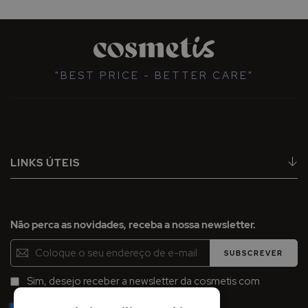
"BEST PRICE - BETTER CARE"
LINKS ÚTEIS
Não perca as novidades, receba a nossa newsletter.
Inscreva-
SUBSCREVER
se
na
Sim, desejo receber a newsletter da cosmetis com
Newsletter:
promoções, campanhas e novidades.