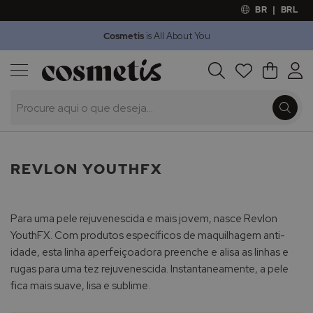
BR
|
BRL
Cosmetis
is All About You
Outlet
Procura
O Meu 
Marcas
Presentes
Minoxicapil
REVLON YOUTHFX
Para uma pele rejuvenescida e mais jovem, nasce Revlon
YouthFX. Com produtos específicos de maquilhagem anti-
idade, esta linha aperfeiçoadora preenche e alisa as linhas e
rugas para uma tez rejuvenescida. Instantaneamente, a pele
fica mais suave, lisa e sublime.