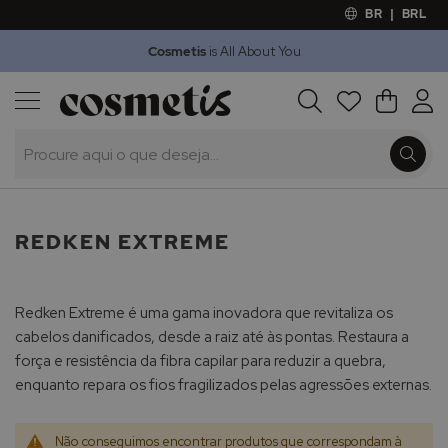
BR
|
BRL
Cosmetis
is All About You
Outlet
Procura
O Meu 
Marcas
Presentes
Minoxicapil
REDKEN EXTREME
Redken Extreme é uma gama inovadora que revitaliza os
cabelos danificados, desde a raiz até às pontas. Restaura a
força e resistência da fibra capilar para reduzir a quebra,
enquanto repara os fios fragilizados pelas agressões externas.
Não conseguimos encontrar produtos que correspondam à