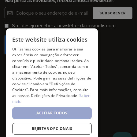
Não perca as novidades, receba a nossa newsletter.
Inscreva-
SUBSCREVER
se
na
Sim, desejo receber a newsletter da cosmetis com
Newsletter:
promoções, campanhas e novidades.
Este website utiliza cookies
Utilizamos cookies para melhorar a sua
experiência de navegação e fornecer
conteúdo e publicidade personalizados. Ao
clicar em "Aceitar Todos", concorda com o
armazenamento de cookies no seu
dispositivo. Pode gerir as suas definições de
cookies clicando em "Definições de
Cookies". Para mais informações, consulte
as nossas Definições de Privacidade.
Saber
mais
ACEITAR TODOS
REJEITAR OPCIONAIS