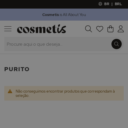
BR
|
BRL
Cosmetis
is All About You
Outlet
Procura
O Meu 
Marcas
Presentes
Minoxicapil
PURITO
Não conseguimos encontrar produtos que correspondam à
seleção.