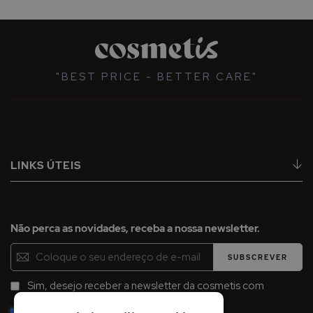
"BEST PRICE - BETTER CARE"
LINKS ÚTEIS
Não perca as novidades, receba a nossa newsletter.
Inscreva-
SUBSCREVER
se
na
Sim, desejo receber a newsletter da cosmetis com
Newsletter:
promoções, campanhas e novidades.