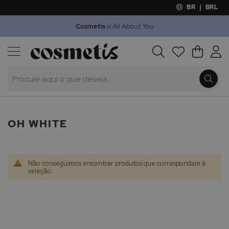
BR
|
BRL
Cosmetis
is All About You
Outlet
Procura
O Meu 
Marcas
Presentes
Minoxicapil
OH WHITE
Não conseguimos encontrar produtos que correspondam à
seleção.