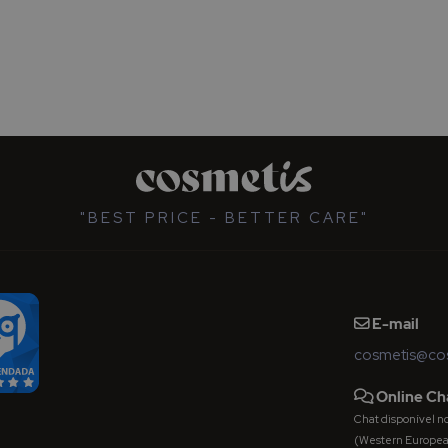
"BEST PRICE - BETTER CARE"
E-mail
cosmetis@cos
Online Ch
Chat disponível nos 
(Western Europe