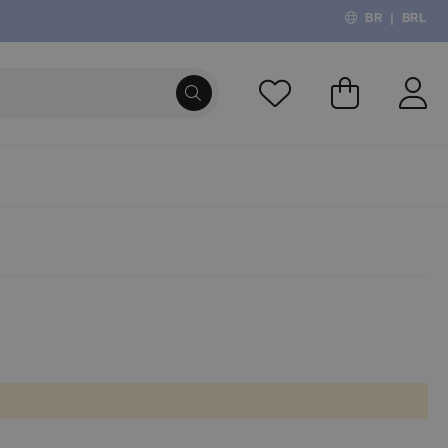
BR
|
BRL
O Meu Carri
PROCURA