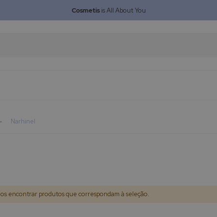
Cosmetis
is All About You
Narhinel
s encontrar produtos que correspondam à seleção.