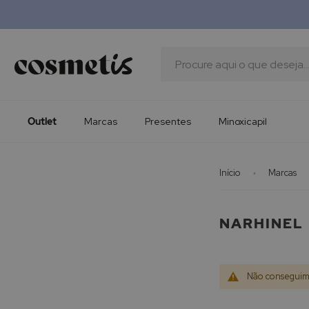
Outlet
Marcas
Presentes
Procura
Minoxicapil
Outlet
Marcas
Presentes
Minoxicapil
Início
Marcas
NARHINEL
Não conseguimo