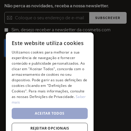
Não perca as novidades, receba a nossa newsletter.
Inscreva-
SUBSCREVER
se
na
Sim, desejo receber a newsletter da cosmetis com
Newsletter:
promoções, campanhas e novidades.
Este website utiliza cookies
Utilizamos cookies para melhorar a sua
experiência de navegação e fornecer
conteúdo e publicidade personalizados. Ao
clicar em "Aceitar Todos", concorda com o
armazenamento de cookies no seu
dispositivo. Pode gerir as suas definições de
cookies clicando em "Definições de
Cookies". Para mais informações, consulte
as nossas Definições de Privacidade.
Saber
mais
ACEITAR TODOS
REJEITAR OPCIONAIS