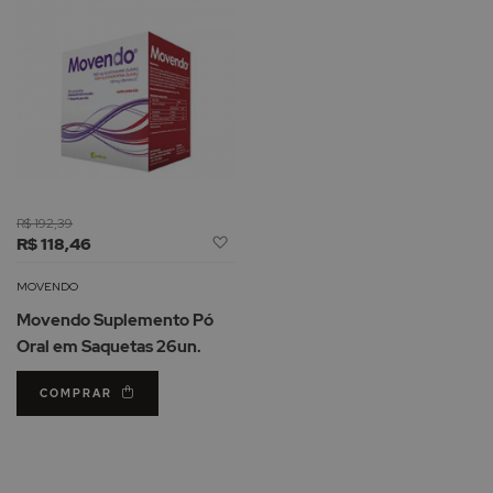
R$ 192,39
Adicionar
R$ 118,46
à
Lista
MOVENDO
de
Movendo Suplemento Pó
Desejos
Oral em Saquetas 26un.
COMPRAR