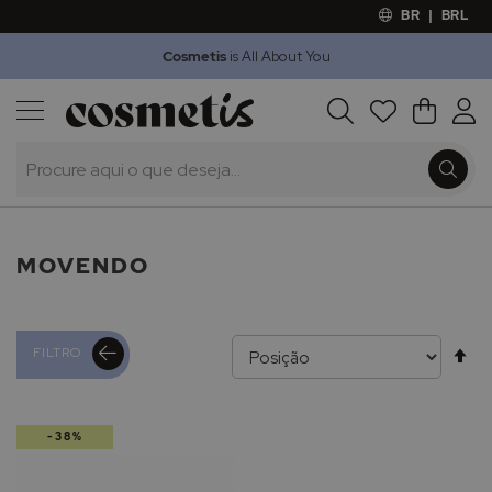
BR
|
BRL
Cosmetis
is All About You
Outlet
Procura
O Meu 
Marcas
Presentes
Minoxicapil
MOVENDO
Al
FILTRO
pa
-38%
de