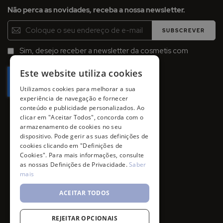
Não perca as novidades, receba a nossa newsletter.
Inscreva-
SUBSCREVER
se
na
Sim, desejo receber a newsletter da cosmetis com
Newsletter:
promoções, campanhas e novidades.
Este website utiliza cookies
Utilizamos cookies para melhorar a sua
experiência de navegação e fornecer
conteúdo e publicidade personalizados. Ao
clicar em "Aceitar Todos", concorda com o
armazenamento de cookies no seu
dispositivo. Pode gerir as suas definições de
cookies clicando em "Definições de
Cookies". Para mais informações, consulte
as nossas Definições de Privacidade.
Saber
mais
ACEITAR TODOS
REJEITAR OPCIONAIS