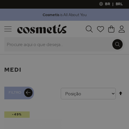
BR
|
BRL
Cosmetis
is All About You
Outlet
Procura
O Meu 
Marcas
Presentes
Minoxicapil
MEDI
Al
FILTRO
pa
-49%
de