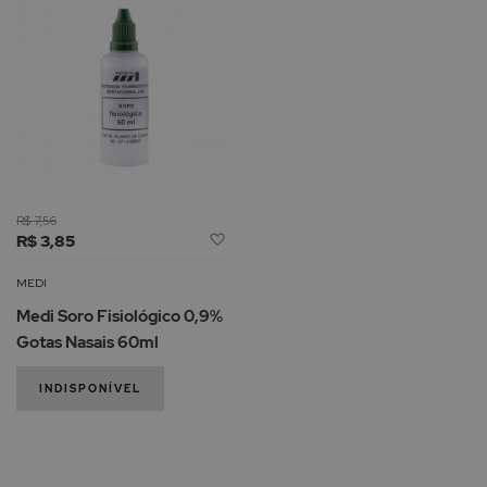
R$ 7,56
Adicionar
R$ 3,85
à
Lista
MEDI
de
Medi Soro Fisiológico 0,9%
Desejos
Gotas Nasais 60ml
INDISPONÍVEL