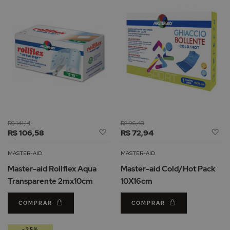
R$ 141,14
R$ 96,43
Adicionar
Ad
R$ 106,58
R$ 72,94
à
à
Lista
Li
MASTER-AID
MASTER-AID
de
d
Master-aid Rollflex Aqua
Master-aid Cold/Hot Pack
Desejos
De
Transparente 2mx10cm
10X16cm
COMPRAR
COMPRAR
-25%