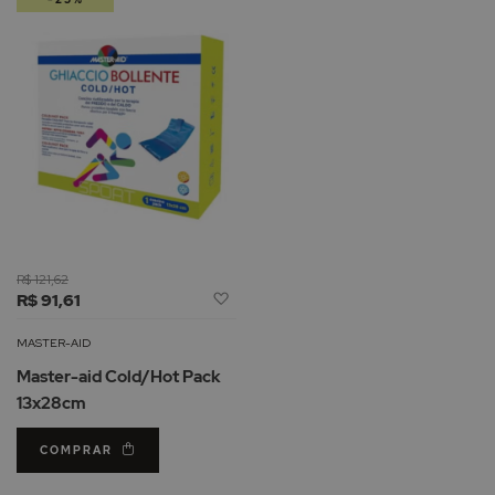
R$ 121,62
Adicionar
R$ 91,61
à
Lista
MASTER-AID
de
Master-aid Cold/Hot Pack
Desejos
13x28cm
COMPRAR