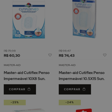
R$ 79,98
R$ 98,47
Adicionar
Ad
R$ 60,30
R$ 74,43
à
à
Lista
Li
MASTER-AID
MASTER-AID
de
d
Master-aid Cutiflex Penso
Master-aid Cutiflex Penso
Desejos
De
Impermeável 10X8 5un.
Impermeável 10.5X15 5un.
COMPRAR
COMPRAR
-25%
-24%