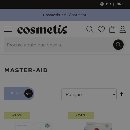
BR
|
BRL
Cosmetis
is All About You
Outlet
Procura
O Meu 
Marcas
Presentes
Minoxicapil
MASTER-AID
Al
FILTRO
pa
-25%
-24%
de