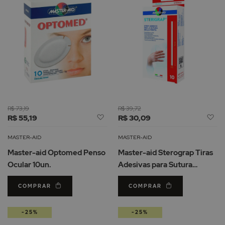
R$ 73,19
R$ 39,72
Adicionar
Ad
R$ 55,19
R$ 30,09
à
à
Lista
Li
MASTER-AID
MASTER-AID
de
d
Master-aid Optomed Penso
Master-aid Sterograp Tiras
Desejos
De
Ocular 10un.
Adesivas para Sutura
75x3mm 10un.
COMPRAR
COMPRAR
-25%
-25%