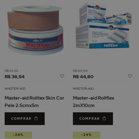
R$ 51,22
R$ 59,34
Adicionar
Ad
R$ 38,54
R$ 44,80
à
à
Lista
Li
MASTER-AID
MASTER-AID
de
d
Master-aid Rolltex Skin Cor
Master-aid Rollflex
Desejos
De
Pele 2.5cmx5m
2mX10cm
COMPRAR
COMPRAR
-24%
-24%