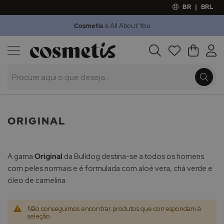
BR
|
BRL
Cosmetis
is All About You
Outlet
Procura
O Meu 
Marcas
Presentes
Minoxicapil
ORIGINAL
A gama
Original
da Bulldog destina-se a todos os homens
com peles normais e é formulada com aloé vera, chá verde e
óleo de camelina.
Não conseguimos encontrar produtos que correspondam à
seleção.