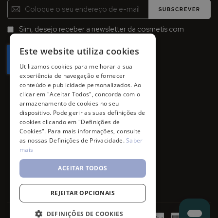
Inscreva-
SUBSCREVER
se
na
Sim, desejo receber a newsletter da cosmetis com
Newsletter:
promoções, campanhas e novidades.
Este website utiliza cookies
Utilizamos cookies para melhorar a sua
experiência de navegação e fornecer
conteúdo e publicidade personalizados. Ao
clicar em "Aceitar Todos", concorda com o
armazenamento de cookies no seu
dispositivo. Pode gerir as suas definições de
cookies clicando em "Definições de
Cookies". Para mais informações, consulte
as nossas Definições de Privacidade.
Saber
mais
ACEITAR TODOS
REJEITAR OPCIONAIS
DEFINIÇÕES DE COOKIES