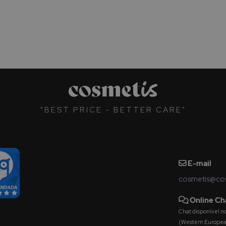
"BEST PRICE - BETTER CARE"
E-mail
cosmetis@cos
Online Ch
Chat disponível nos 
(Western Europe