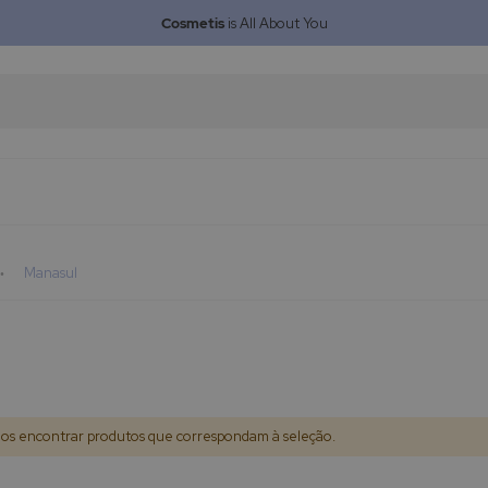
Cosmetis
is All About You
Manasul
s encontrar produtos que correspondam à seleção.