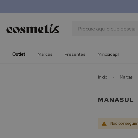
Outlet
Marcas
Presentes
Procura
Minoxicapil
Outlet
Marcas
Presentes
Minoxicapil
Início
Marcas
MANASUL
Não conseguimo