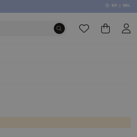
BR
|
BRL
O Meu Carri
PROCURA