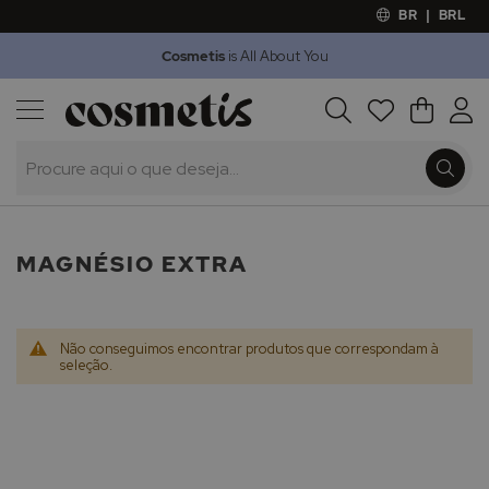
BR
|
BRL
Cosmetis
is All About You
Outlet
Procura
O Meu 
Marcas
Presentes
Minoxicapil
MAGNÉSIO EXTRA
Não conseguimos encontrar produtos que correspondam à
seleção.