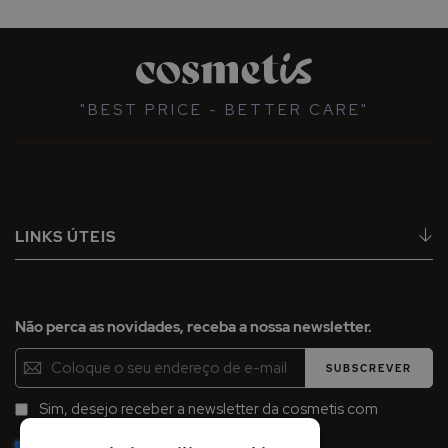
"BEST PRICE - BETTER CARE"
LINKS ÚTEIS
Não perca as novidades, receba a nossa newsletter.
Inscreva-
SUBSCREVER
se
na
Sim, desejo receber a newsletter da cosmetis com
Newsletter:
promoções, campanhas e novidades.