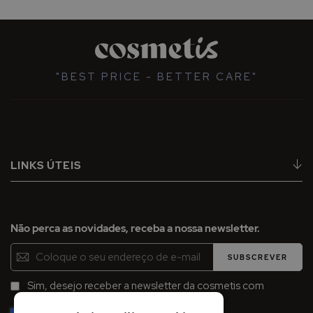
"BEST PRICE - BETTER CARE"
LINKS ÚTEIS
Não perca as novidades, receba a nossa newsletter.
Inscreva-
SUBSCREVER
se
na
Sim, desejo receber a newsletter da cosmetis com
Newsletter:
promoções, campanhas e novidades.