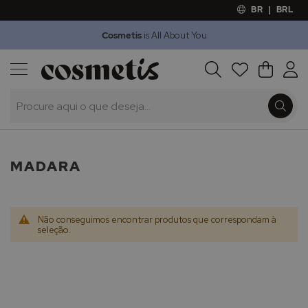
BR
|
BRL
Cosmetis
is All About You
Outlet
Procura
O Meu 
Marcas
Presentes
Minoxicapil
MADARA
Não conseguimos encontrar produtos que correspondam à
seleção.