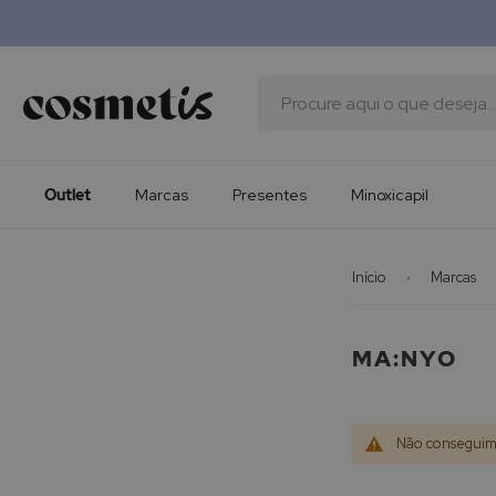
Outlet
Marcas
Presentes
Procura
Minoxicapil
Outlet
Marcas
Presentes
Minoxicapil
Início
Marcas
MA:NYO
Não conseguimo