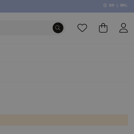
BR
|
BRL
O Meu Carri
PROCURA