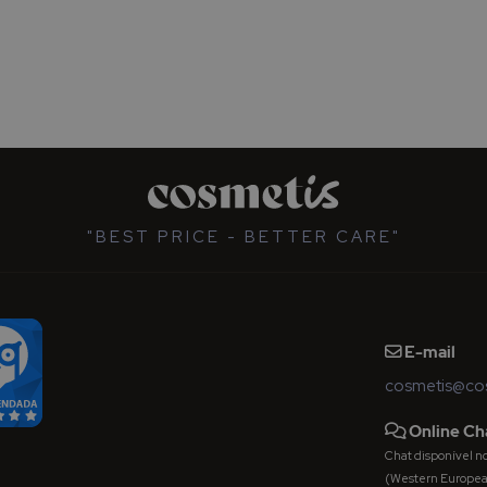
"BEST PRICE - BETTER CARE"
E-mail
cosmetis@cos
Online Ch
Chat disponível nos 
(Western Europe