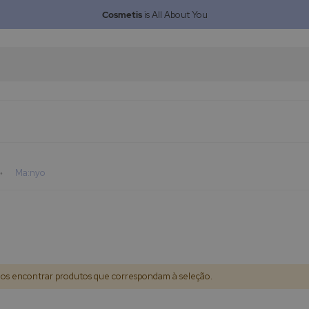
Cosmetis
is All About You
Ma:nyo
s encontrar produtos que correspondam à seleção.