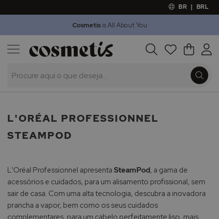
BR
|
BRL
Cosmetis
is All About You
Outlet
Procura
O Meu 
Marcas
Presentes
Minoxicapil
L'ORÉAL PROFESSIONNEL
STEAMPOD
L'Oréal Professionnel apresenta
SteamPod
, a gama de
acessórios e cuidados, para um alisamento profissional, sem
sair de casa. Com uma alta tecnologia, descubra a inovadora
prancha a vapor, bem como os seus cuidados
complementares, para um cabelo perfeitamente liso, mais