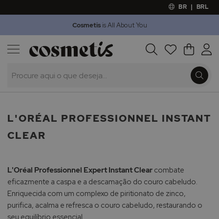
BR
|
BRL
Cosmetis
is All About You
Outlet
Procura
O Meu 
Marcas
Presentes
Minoxicapil
L'ORÉAL PROFESSIONNEL INSTANT
CLEAR
L'Oréal Professionnel Expert Instant Clear
combate
eficazmente a caspa e a descamação do couro cabeludo.
Enriquecida com um complexo de piritionato de zinco,
purifica, acalma e refresca o couro cabeludo, restaurando o
seu equilíbrio essencial.