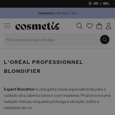
BR
|
BRL
Cosmetis
is All About You
Outlet
Procura
O Meu 
Marcas
Presentes
Minoxicapil
L'ORÉAL PROFESSIONNEL
BLONDIFIER
Expert Blondifier
é uma gama criada especialmente para o
cuidado dos cabelos loiros e com madeixas. Proporciona uma
nutrição intensa, enquanto prolonga a vibração, brilho e
vitalidade da cor.